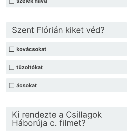
szelek hava
Szent Flórián kiket véd?
kovácsokat
tűzoltókat
ácsokat
Ki rendezte a Csillagok
Háborúja c. filmet?