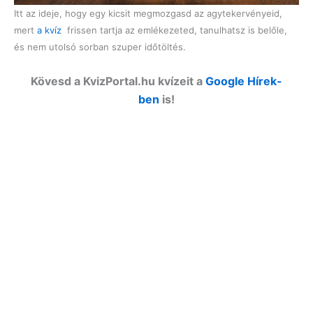
Itt az ideje, hogy egy kicsit megmozgasd az agytekervényeid,
mert
a kvíz
frissen tartja az emlékezeted, tanulhatsz is belőle,
és nem utolsó sorban szuper időtöltés.
Kövesd a KvizPortal.hu kvízeit a
Google Hírek-
ben
is!