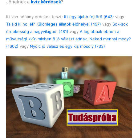
Jöhetnek a
kvíz kérdések
?
Itt van néhány érdekes teszt:
Itt egy újabb fejtörő (643)
vagy
Találd ki hol él? Különleges állatok élőhelyei (497)
vagy
Sok-sok
érdekesség a nagyvilágból (481)
vagy
A legjobbak ebben a
műveltségi kvíz-mixben 8 jó választ adnak. Neked mennyi megy?
(1602)
vagy
Nyolc jó válasz és egy kis mosoly (733)