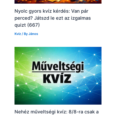
Nyolc gyors kvíz kérdés: Van pár
perced? Játszd le ezt az izgalmas
quizt (667)
Kvíz
/ By
János
Nehéz műveltségi kvíz: 8/8-ra csak a