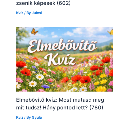
zsenik képesek (602)
Kvíz
/ By
Julcsi
Elmebővítő kvíz: Most mutasd meg
mit tudsz! Hány pontod lett? (780)
Kvíz
/ By
Gyula