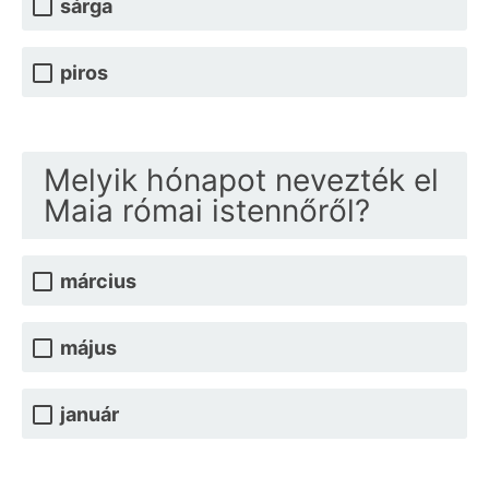
sárga
piros
Melyik hónapot nevezték el
Maia római istennőről?
március
május
január