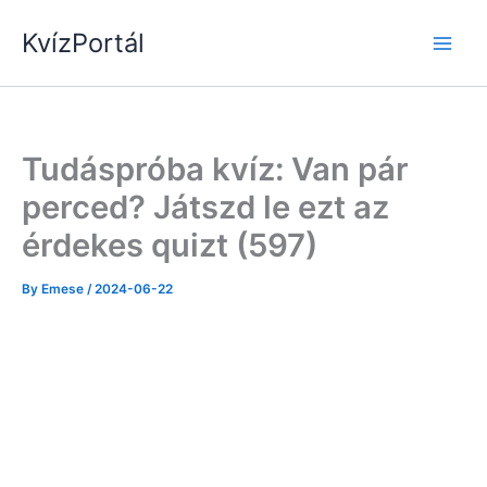
Skip
KvízPortál
to
content
Tudáspróba kvíz: Van pár
perced? Játszd le ezt az
érdekes quizt (597)
By
Emese
/
2024-06-22