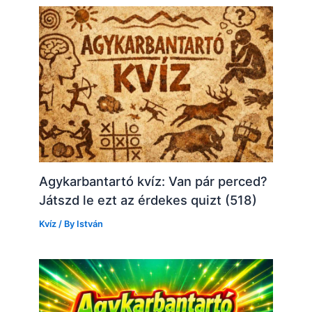
Agykarbantartó kvíz: Van pár perced?
Játszd le ezt az érdekes quizt (518)
Kvíz
/ By
István