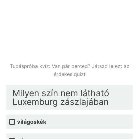
Tudáspróba kvíz: Van pár perced? Játszd le ezt az
érdekes quizt
Milyen szín nem látható
Luxemburg zászlajában
világoskék