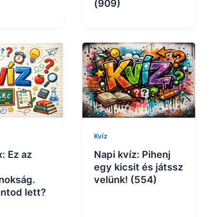
(909)
Kvíz
: Ez az
Napi kvíz: Pihenj
egy kicsit és játssz
nokság.
velünk! (554)
ntod lett?