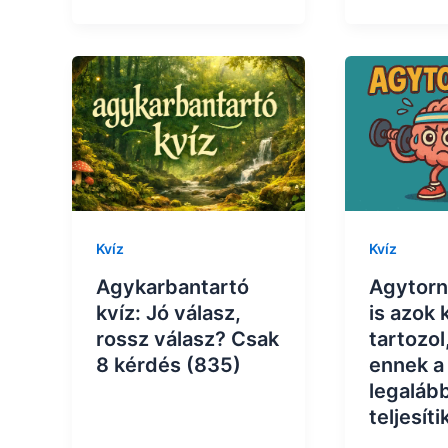
Kvíz
Kvíz
Agykarbantartó
Agytorn
kvíz: Jó válasz,
is azok 
rossz válasz? Csak
tartozol
8 kérdés (835)
ennek a
legalább
teljesít