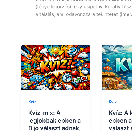
(tényellenőrzés), egy csipetnyi kreatív fűs
a tálalás, ami odavonzza a tekintetet (intera
Kvíz
Kvíz
Kvíz-mix: A
Kvíz: A 
legjobbak ebben a
ebben a 
8 jó választ adnak,
választ 