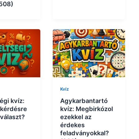
(508)
Kvíz
Agykarbantartó
gi kvíz:
kvíz: Megbirkózol
 kérdésre
ezekkel az
 választ?
érdekes
feladványokkal?