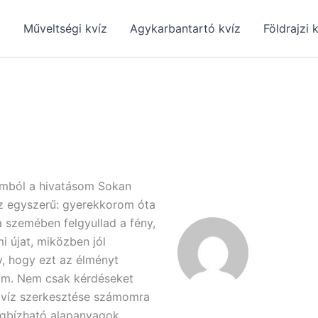
z
Műveltségi kvíz
Agykarbantartó kvíz
Földrajzi 
bimból a hivatásom Sokan
sz egyszerű: gyerekkorom óta
a szemében felgyullad a fény,
i újat, miközben jól
y, hogy ezt az élményt
tom. Nem csak kérdéseket
 kvíz szerkesztése számomra
megbízható alapanyagok