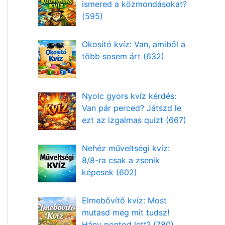
ismered a közmondásokat?
(595)
Okosító kvíz: Van, amiből a
több sosem árt (632)
Nyolc gyors kvíz kérdés:
Van pár perced? Játszd le
ezt az izgalmas quizt (667)
Nehéz műveltségi kvíz:
8/8-ra csak a zsenik
képesek (602)
Elmebővítő kvíz: Most
mutasd meg mit tudsz!
Hány pontod lett? (780)