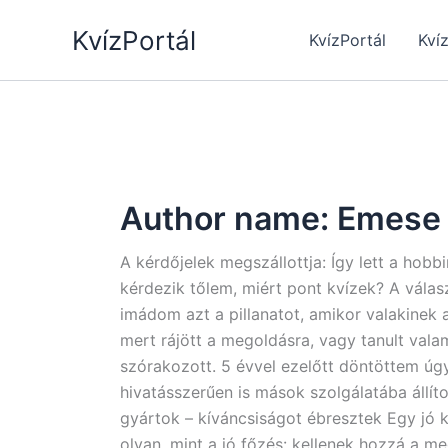
Skip
KvízPortál
to
KvízPortál
Kví
content
Author name: Emese
A kérdőjelek megszállottja: Így lett a hob
kérdezik tőlem, miért pont kvízek? A vála
imádom azt a pillanatot, amikor valakinek 
mert rájött a megoldásra, vagy tanult valam
szórakozott. 5 évvel ezelőtt döntöttem úg
hivatásszerűen is mások szolgálatába állí
gyártok – kíváncsiságot ébresztek Egy jó
olyan, mint a jó főzés: kellenek hozzá a 