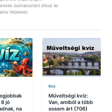
zerezés (szórakoztató stílus) és
ktív felületek).
Kvíz
legjobbak
Műveltségi kvíz:
8 jó
Van, amiből a több
adnak, na
sosem árt (706)