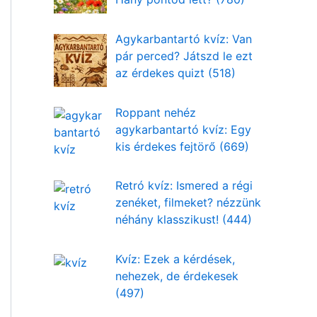
Agykarbantartó kvíz: Van
pár perced? Játszd le ezt
az érdekes quizt (518)
Roppant nehéz
agykarbantartó kvíz: Egy
kis érdekes fejtörő (669)
Retró kvíz: Ismered a régi
zenéket, filmeket? nézzünk
néhány klasszikust! (444)
Kvíz: Ezek a kérdések,
nehezek, de érdekesek
(497)