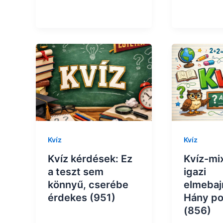
Kvíz
Kvíz
Kvíz kérdések: Ez
Kvíz-mix
a teszt sem
igazi
könnyű, cserébe
elmebaj
érdekes (951)
Hány po
(856)