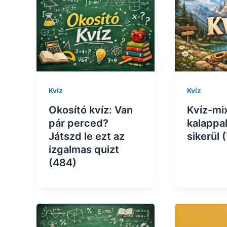
Kvíz
Kvíz
Okosító kvíz: Van
Kvíz-mix
pár perced?
kalappal
Játszd le ezt az
sikerül 
izgalmas quizt
(484)