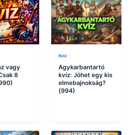
Kvíz
az vagy
Agykarbantartó
Csak 8
kvíz: Jöhet egy kis
(990)
elmebajnokság?
(994)