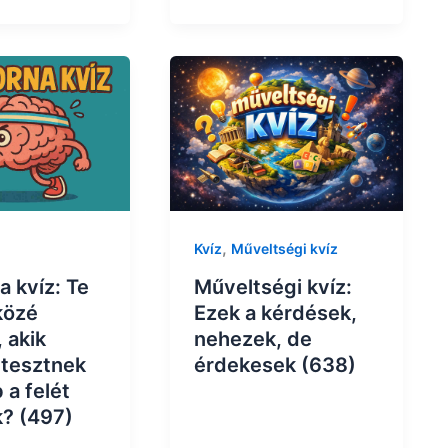
,
Kvíz
Műveltségi kvíz
Műveltségi kvíz:
a kvíz: Te
Ezek a kérdések,
közé
nehezek, de
, akik
érdekesek (638)
 tesztnek
 a felét
ik? (497)