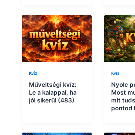
Kvíz
Kvíz
Műveltségi kvíz:
Nyolc p
Le a kalappal, ha
Most m
jól sikerül (483)
mit tud
pontod 