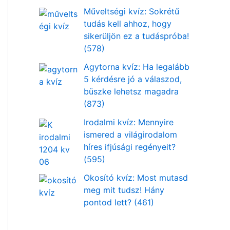
Műveltségi kvíz: Sokrétű
tudás kell ahhoz, hogy
sikerüljön ez a tudáspróba!
(578)
Agytorna kvíz: Ha legalább
5 kérdésre jó a válaszod,
büszke lehetsz magadra
(873)
Irodalmi kvíz: Mennyire
ismered a világirodalom
híres ifjúsági regényeit?
(595)
Okosító kvíz: Most mutasd
meg mit tudsz! Hány
pontod lett? (461)