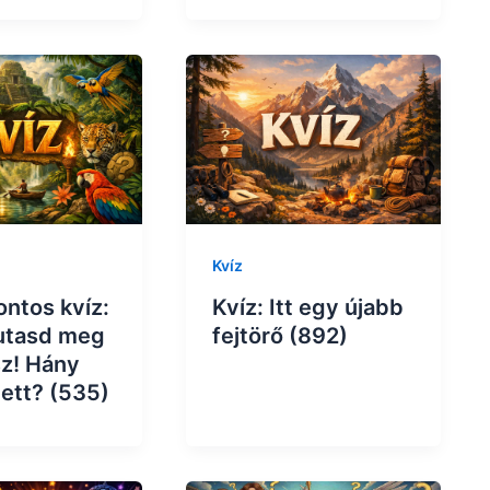
Kvíz
ontos kvíz:
Kvíz: Itt egy újabb
utasd meg
fejtörő (892)
sz! Hány
lett? (535)