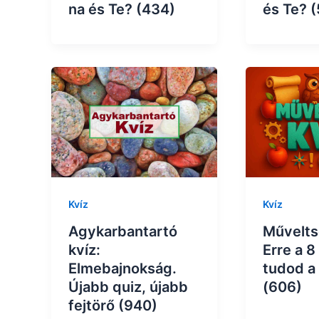
na és Te? (434)
és Te? 
Kvíz
Kvíz
Agykarbantartó
Műveltsé
kvíz:
Erre a 8
Elmebajnokság.
tudod a
Újabb quiz, újabb
(606)
fejtörő (940)