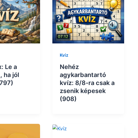
Kvíz
: Le a
Nehéz
, ha jól
agykarbantartó
(797)
kvíz: 8/8-ra csak a
zsenik képesek
(908)