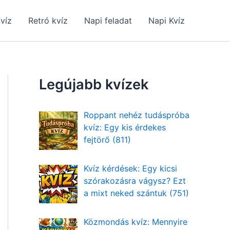
kvíz
Retró kvíz
Napi feladat
Napi Kvíz
Legújabb kvízek
Roppant nehéz tudáspróba
kvíz: Egy kis érdekes
fejtörő (811)
Kvíz kérdések: Egy kicsi
szórakozásra vágysz? Ezt
a mixt neked szántuk (751)
Közmondás kvíz: Mennyire