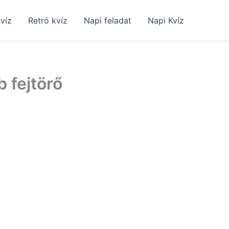
kvíz
Retró kvíz
Napi feladat
Napi Kvíz
 fejtörő