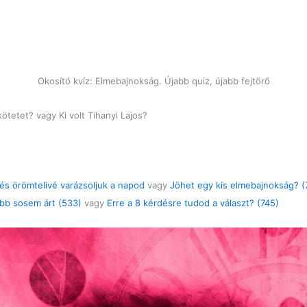
Okosító kvíz: Elmebajnokság. Újabb quiz, újabb fejtörő
kötetet? vagy Ki volt Tihanyi Lajos?
 és örömtelivé varázsoljuk a napod
vagy
Jöhet egy kis elmebajnokság? (
öbb sosem árt (533)
vagy
Erre a 8 kérdésre tudod a választ? (745)