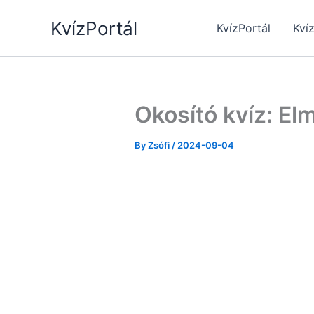
Skip
KvízPortál
to
KvízPortál
Kví
content
Okosító kvíz: El
By
Zsófi
/
2024-09-04