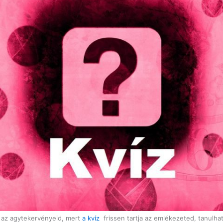
d az agytekervényeid, mert
a kvíz
frissen tartja az emlékezeted, tanulhat