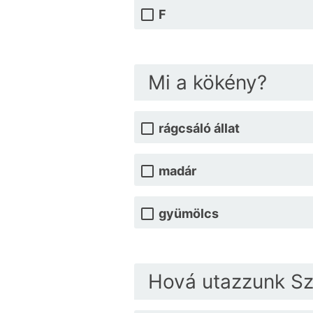
F
Mi a kökény?
rágcsáló állat
madár
gyümölcs
Hová utazzunk Sz