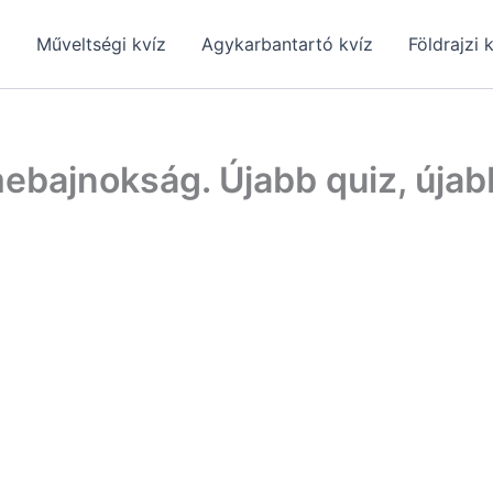
z
Műveltségi kvíz
Agykarbantartó kvíz
Földrajzi 
mebajnokság. Újabb quiz, újabb