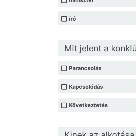
miniszter
író
Mit jelent a konkl
Parancsolás
Kapcsolódás
Következtetés
Kinek az alkotása 