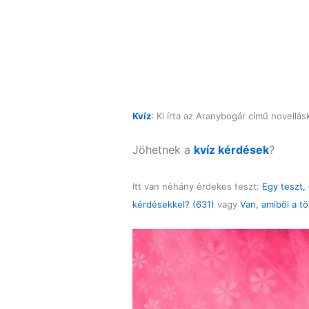
Kvíz
: Ki írta az Aranybogár című novellás
Jöhetnek a
kvíz kérdések
?
Itt van néhány érdekes teszt:
Egy teszt,
kérdésekkel? (631)
vagy
Van, amiből a t