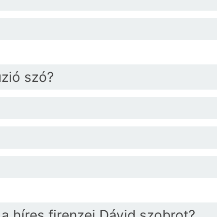
úzió szó?
a híres firenzei Dávid szobrot?