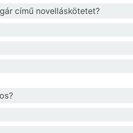
ogár című novelláskötetet?
jos?