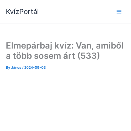
Skip
KvízPortál
to
content
Elmepárbaj kvíz: Van, amiből
a több sosem árt (533)
By
János
/
2024-09-03