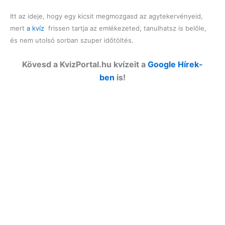
Itt az ideje, hogy egy kicsit megmozgasd az agytekervényeid,
mert
a kvíz
frissen tartja az emlékezeted, tanulhatsz is belőle,
és nem utolsó sorban szuper időtöltés.
Kövesd a KvizPortal.hu kvízeit a
Google Hírek-
ben
is!