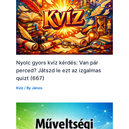
Nyolc gyors kvíz kérdés: Van pár
perced? Játszd le ezt az izgalmas
quizt (667)
Kvíz
/ By
János