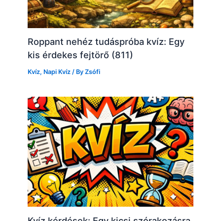
Roppant nehéz tudáspróba kvíz: Egy
kis érdekes fejtörő (811)
Kvíz
,
Napi Kvíz
/ By
Zsófi
Kvíz kérdések: Egy kicsi szórakozásra