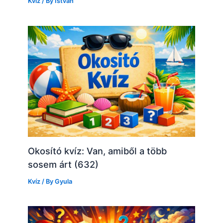
Kvíz
/ By
István
Okosító kvíz: Van, amiből a több
sosem árt (632)
Kvíz
/ By
Gyula