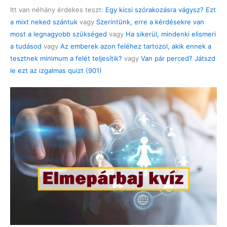
Itt van néhány érdekes teszt:
Egy kicsi szórakozásra vágysz? Ezt
a mixt neked szántuk
vagy
Szerintünk, erre a kérdésekre van
most a legnagyobb szükséged
vagy
Ha sikerül, mindenki elismeri
a tudásod
vagy
Az emberek azon feléhez tartozol, akik ennek a
tesztnek minimum a felét teljesítik?
vagy
Van pár perced? Játszd
le ezt az izgalmas quizt (901)