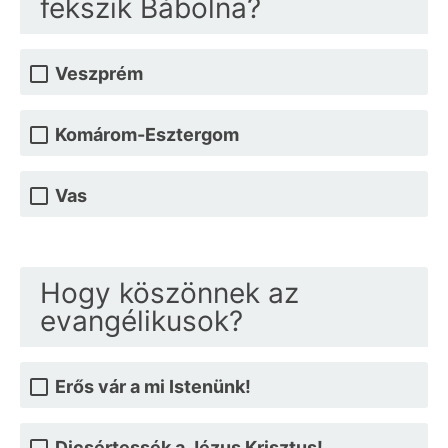
fekszik Bábolna?
Veszprém
Komárom-Esztergom
Vas
Hogy köszönnek az
evangélikusok?
Erős vár a mi Istenünk!
Dicsértessék a Jézus Krisztus!