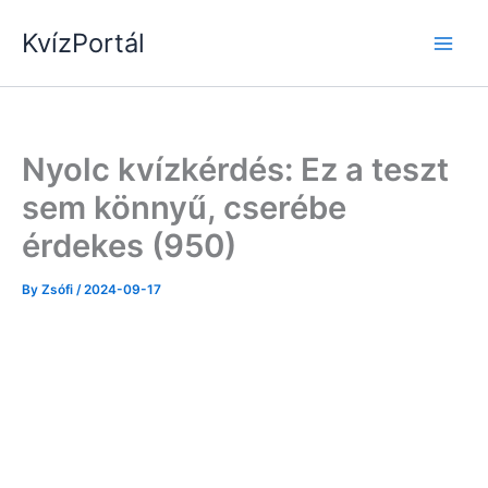
Skip
KvízPortál
to
content
Nyolc kvízkérdés: Ez a teszt
sem könnyű, cserébe
érdekes (950)
By
Zsófi
/
2024-09-17