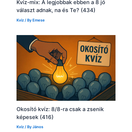
Kvíz-mix: A legjobbak ebben a 8 jó
választ adnak, na és Te? (434)
Kvíz
/ By
Emese
Okosító kvíz: 8/8-ra csak a zsenik
képesek (416)
Kvíz
/ By
János