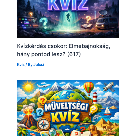
Kvízkérdés csokor: Elmebajnokság,
hány pontod lesz? (617)
Kvíz
/ By
Julcsi