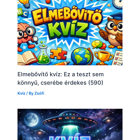
Elmebővítő kvíz: Ez a teszt sem
könnyű, cserébe érdekes (590)
Kvíz
/ By
Zsófi