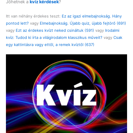
Jöhetnek a
kvíz kérdések
?
Itt van néhány érdekes teszt:
Ez az igazi elmebajnokság. Hány
pontod lett?
vagy
Elmebajnokság. Újabb quiz, újabb fejtörő (691)
vagy
Ezt az érdekes kvízt neked csináltuk (591)
vagy
Irodalmi
kvíz: Tudod ki írta a világirodalom klasszikus műveit?
vagy
Csak
egy kattintásra vagy ettől, a remek kvíztől (637)