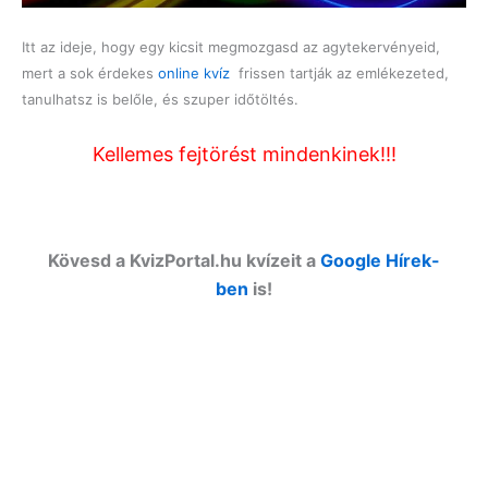
Itt az ideje, hogy egy kicsit megmozgasd az agytekervényeid,
mert a sok érdekes
online kvíz
frissen tartják az emlékezeted,
tanulhatsz is belőle, és szuper időtöltés.
Kellemes fejtörést mindenkinek!!!
Kövesd a KvizPortal.hu kvízeit a
Google Hírek-
ben
is!