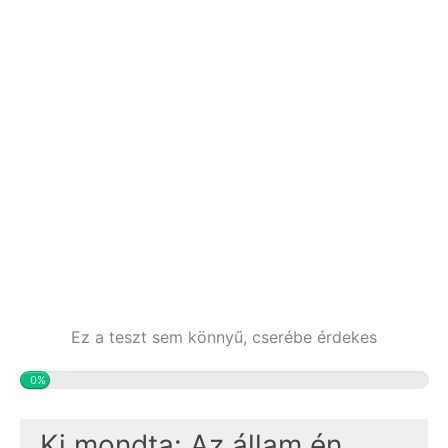
Ez a teszt sem könnyű, cserébe érdekes
0%
Ki mondta: Az állam én