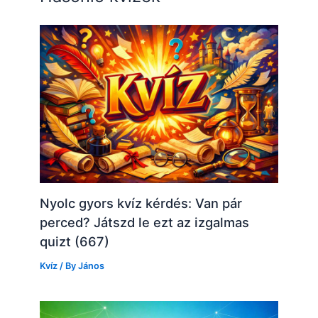
Nyolc gyors kvíz kérdés: Van pár
perced? Játszd le ezt az izgalmas
quizt (667)
Kvíz
/ By
János