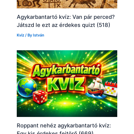
Agykarbantartó kvíz: Van pár perced?
Játszd le ezt az érdekes quizt (518)
Kvíz
/ By
István
Roppant nehéz agykarbantartó kvíz:
Egy kis érdekes fejtörő (669)