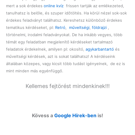
mert a sok érdekes
online kvíz
frissen tartják az emlékezeted,
tanulhatsz is belőle, és szuper időtöltés. Ha körül nézel sok-sok
érdekes feladványt találhatsz. Kereshetsz különböző érdekes
tematikus kérdéseket, pl:
Retró
,
műveltségi
,
földrajzi
,
történelmi, irodalmi feladványokat. De ha inkább vegyes, több
témát egy feladatban megjelenítő kérdéseket tartalmazó
feladatok érdekelnek, amilyen pl: okosító,
agykarbantartó
és
műveltségi kérdések, azt is sokat találhatsz! A kérdéseink
általában közepes, vagy kicsit több tudást igényelnek, de ez is
mint minden más egyénfüggő.
Kellemes fejtörést mindenkinek!!!
Kövess a
Google Hírek-ben
is!