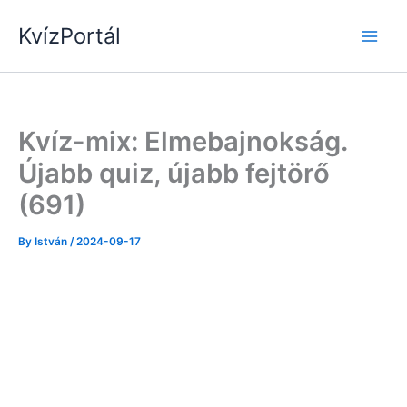
Skip
KvízPortál
to
content
Kvíz-mix: Elmebajnokság.
Újabb quiz, újabb fejtörő
(691)
By
István
/
2024-09-17