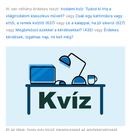
Itt van néhány érdekes teszt:
Irodalmi kvíz: Tudod ki írta a
világirodalom klasszikus műveit?
vagy
Csak egy kattintásra vagy
ettől, a remek kvíztől (637)
vagy
Le a kalappal, ha jól sikerül (627)
vagy
Megbirkózol ezekkel a kérdésekkel? (435)
vagy
Érdekes
kérdések, izgalmas nap, mi kell még?
Itt az ideje, hogy egy kicsit megmozgasd az agytekervényeid,