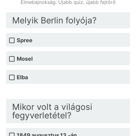
Elmebajnokság. Újabb quiz, újabb fejtörő
Melyik Berlin folyója?
Spree
Mosel
Elba
Mikor volt a világosi
fegyverletétel?
1849.augusztus.13.-án