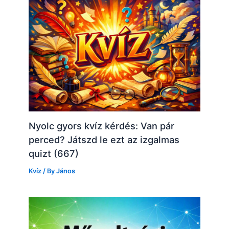
Nyolc gyors kvíz kérdés: Van pár
perced? Játszd le ezt az izgalmas
quizt (667)
Kvíz
/ By
János