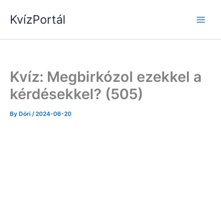
Skip
KvízPortál
to
content
Kvíz: Megbirkózol ezekkel a
kérdésekkel? (505)
By
Dóri
/
2024-06-20