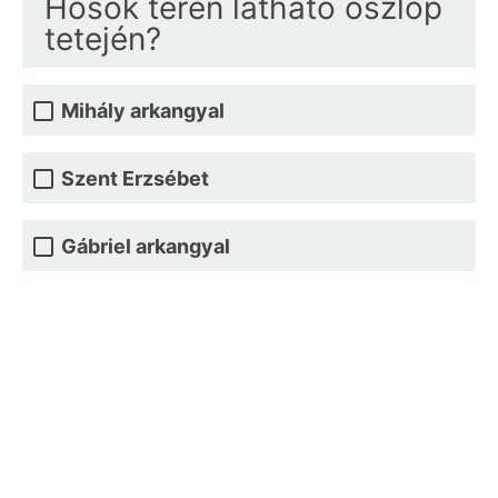
Hősök terén látható oszlop
tetején?
Mihály arkangyal
Szent Erzsébet
Gábriel arkangyal