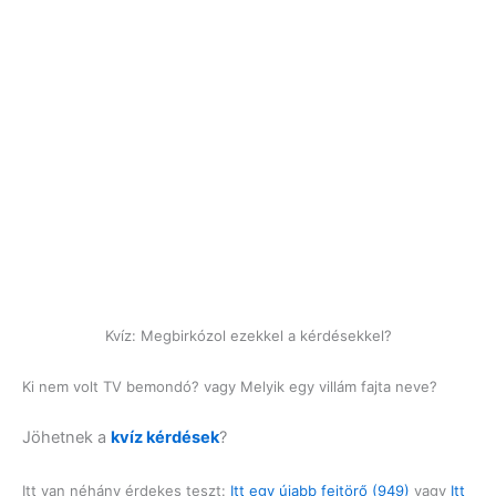
Kvíz: Megbirkózol ezekkel a kérdésekkel?
Ki nem volt TV bemondó? vagy Melyik egy villám fajta neve?
Jöhetnek a
kvíz kérdések
?
Itt van néhány érdekes teszt:
Itt egy újabb fejtörő (949)
vagy
Itt