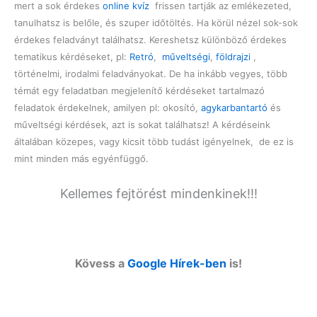
mert a sok érdekes
online kvíz
frissen tartják az emlékezeted,
tanulhatsz is belőle, és szuper időtöltés. Ha körül nézel sok-sok
érdekes feladványt találhatsz. Kereshetsz különböző érdekes
tematikus kérdéseket, pl:
Retró
,
műveltségi
,
földrajzi
,
történelmi, irodalmi feladványokat. De ha inkább vegyes, több
témát egy feladatban megjelenítő kérdéseket tartalmazó
feladatok érdekelnek, amilyen pl: okosító,
agykarbantartó
és
műveltségi kérdések, azt is sokat találhatsz! A kérdéseink
általában közepes, vagy kicsit több tudást igényelnek, de ez is
mint minden más egyénfüggő.
Kellemes fejtörést mindenkinek!!!
Kövess a
Google Hírek-ben
is!