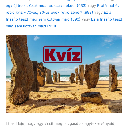
egy új teszt. Csak most és csak neked! (633)
vagy
Brutál nehéz
retró kvíz – 70-es, 80-as évek retro zenéi? (993)
vagy
Ez a
frissítő teszt meg sem kottyan majd (590)
vagy
Ez a frissítő teszt
meg sem kottyan majd (401)
Itt az ideje, hogy egy kicsit megmozgasd az agytekervényeid,