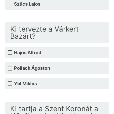
Szűcs Lajos
Ki tervezte a Várkert
Bazárt?
Hajós Alfréd
Pollack Ágoston
Ybl Miklós
Ki tartja a Szent Koronát a