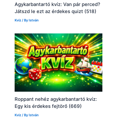
Agykarbantartó kvíz: Van pár perced?
Játszd le ezt az érdekes quizt (518)
Kvíz
/ By
István
Roppant nehéz agykarbantartó kvíz:
Egy kis érdekes fejtörő (669)
Kvíz
/ By
István