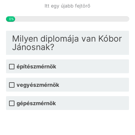
Itt egy újabb fejtörő
0%
Milyen diplomája van Kóbor
Jánosnak?
építészmérnök
vegyészmérnök
gépészmérnök