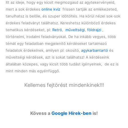
Itt az ideje, hogy egy kicsit megmozgasd az agytekervényeid,
mert a sok érdekes
online kvíz
frissen tartják az emlékezeted,
tanulhatsz is belőle, és szuper időtöltés. Ha körül nézel sok-sok
érdekes feladványt találhatsz. Kereshetsz különböző érdekes
tematikus kérdéseket, pl:
Retró
,
műveltségi
,
földrajzi
,
történelmi, irodalmi feladványokat. De ha inkább vegyes, több
témát egy feladatban megjelenítő kérdéseket tartalmazó
feladatok érdekelnek, amilyen pl: okosító,
agykarbantartó
és
műveltségi kérdések, azt is sokat találhatsz! A kérdéseink
általában közepes, vagy kicsit több tudást igényelnek, de ez is
mint minden más egyénfüggő.
Kellemes fejtörést mindenkinek!!!
Kövess a
Google Hírek-ben
is!