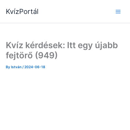
Skip
KvízPortál
to
content
Kvíz kérdések: Itt egy újabb
fejtörő (949)
By
István
/
2024-06-18