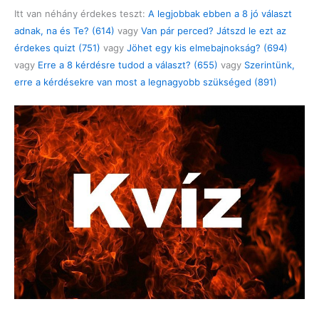
Itt van néhány érdekes teszt:
A legjobbak ebben a 8 jó választ
adnak, na és Te? (614)
vagy
Van pár perced? Játszd le ezt az
érdekes quizt (751)
vagy
Jöhet egy kis elmebajnokság? (694)
vagy
Erre a 8 kérdésre tudod a választ? (655)
vagy
Szerintünk,
erre a kérdésekre van most a legnagyobb szükséged (891)