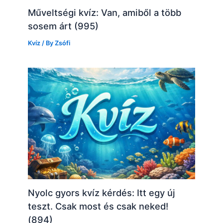
Műveltségi kvíz: Van, amiből a több
sosem árt (995)
Kvíz
/ By
Zsófi
Nyolc gyors kvíz kérdés: Itt egy új
teszt. Csak most és csak neked!
(894)