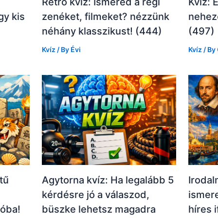
Retró kvíz: Ismered a régi
Kvíz: 
gy kis
zenéket, filmeket? nézzünk
nehez
néhány klasszikust! (444)
(497)
Kvíz
/ By
Évi
Kvíz
/ By
tű
Agytorna kvíz: Ha legalább 5
Irodal
kérdésre jó a válaszod,
ismere
róba!
büszke lehetsz magadra
híres 