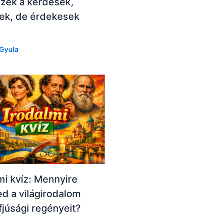
Ezek a kérdések,
ek, de érdekesek
Gyula
mi kvíz: Mennyire
d a világirodalom
ifjúsági regényeit?