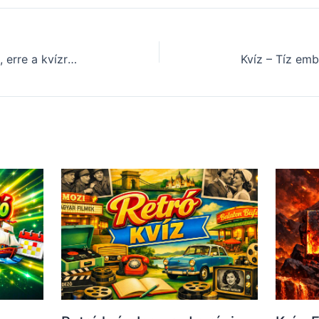
Agykarbantartó kvíz – Szerintünk, erre a kvízre van most a legnagyobb szükséged (128)