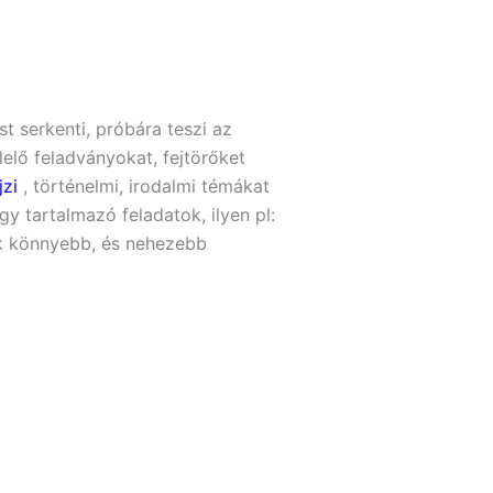
st serkenti, próbára teszi az
lő feladványokat, fejtörőket
jzi
, történelmi, irodalmi témákat
y tartalmazó feladatok, ilyen pl:
ak könnyebb, és nehezebb