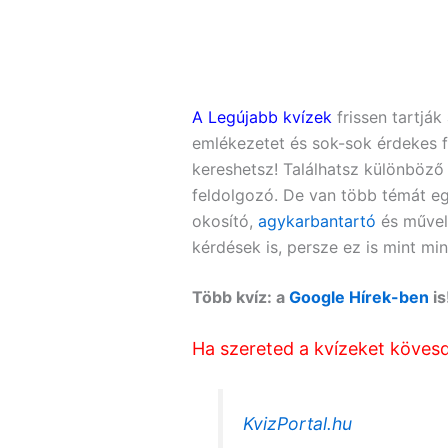
A Legújabb kvízek
frissen tartják
emlékezetet és sok-sok érdekes f
kereshetsz! Találhatsz különböző
feldolgozó. De van több témát egy
okosító,
agykarbantartó
és művel
kérdések is, persze ez is mint m
Több kvíz: a
Google Hírek-ben
is
Ha szereted a kvízeket kövesd 
KvizPortal.hu