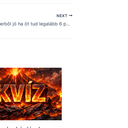
NEXT
Kvíz – Tíz emberből jó ha öt tud legalább 6 pontot elérni ebben a kvízben (124)