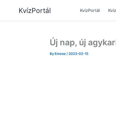
Skip
KvízPortál
to
KvízPortál
Kví
content
Új nap, új agykar
By
Emese
/
2023-02-15