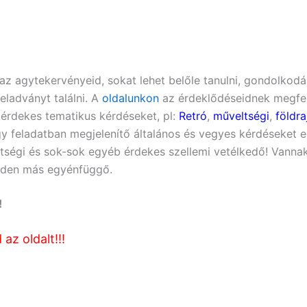
 az agytekervényeid, sokat lehet belőle tanulni, gondolkodá
eladványt találni. A
oldalunkon
az érdeklődéseidnek megfele
 érdekes tematikus kérdéseket, pl:
Retró
,
műveltségi
,
földra
 feladatban megjelenítő általános és vegyes kérdéseket eg
tségi
és sok-sok egyéb érdekes szellemi vetélkedő! Vann
inden más egyénfüggő.
!
az oldalt!!!