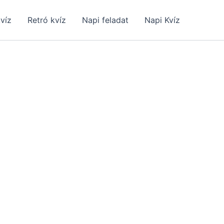
kvíz
Retró kvíz
Napi feladat
Napi Kvíz