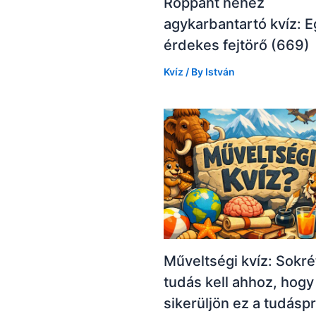
Roppant nehéz
agykarbantartó kvíz: E
érdekes fejtörő (669)
Kvíz
/ By
István
Műveltségi kvíz: Sokré
tudás kell ahhoz, hogy
sikerüljön ez a tudásp