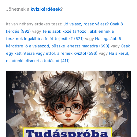
Jöhetnek a
kvíz kérdések
?
Itt van néhány érdekes teszt:
Jó válasz, rossz válasz? Csak 8
kérdés (992)
vagy
Te is azok közé tartozol, akik ennek a
tesztnek legalább a felét teljesítik? (521)
vagy
Ha legalább 5
kérdésre jó a válaszod, büszke lehetsz magadra (690)
vagy
Csak
egy kattintásra vagy ettől, a remek kvíztől (596)
vagy
Ha sikerül,
mindenki elismeri a tudásod (411)