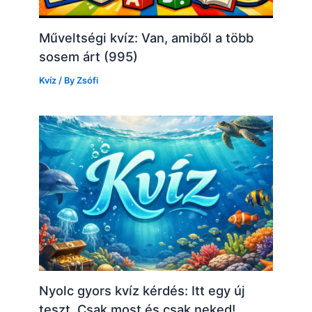
Műveltségi kvíz: Van, amiből a több
sosem árt (995)
Kvíz
/ By
Zsófi
Nyolc gyors kvíz kérdés: Itt egy új
teszt. Csak most és csak neked!