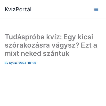
Skip
KvízPortál
to
content
Tudáspróba kvíz: Egy kicsi
szórakozásra vágysz? Ezt a
mixt neked szántuk
By
Gyula
/
2024-10-06