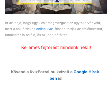
Itt az ideje, hogy egy kicsit megmozgasd az agytekervényeid,
mert a sok érdekes
online kvíz
frissen tartják az emlékezeted,
tanulhatsz is belőle, és szuper időtöltés.
Kellemes fejtörést mindenkinek!!!
Kövesd a KvizPortal.hu kvízeit a
Google Hírek-
ben
is!