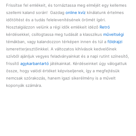
Frissítse fel emlékeit, és tornáztassa meg elméjét egy kellemes
szellemi kaland során! Gazdag
online kvíz
kínálatunk értelmes
időtöltést és a tudás felelevenítésének örömét ígéri.
Nosztalgiázzon velünk a régi idők emlékeit idéző
Retró
kérdésekkel, csillogtassa meg tudását a klasszikus
műveltségi
témákban, vagy kalandozzon térképen innen és túl a
földrajzi
ismeretterjesztőinkkel. A változatos kihívások kedvelőinek
szívből ajánljuk vegyes feladványainkat és a napi rutint színesítő,
frissítő
agykarbantartó
játékainkat. Kérdéseinket úgy válogattuk
össze, hogy valódi értéket képviseljenek, így a megfejtésük
nemcsak szórakozás, hanem igazi sikerélmény is a művelt
koponyák számára.