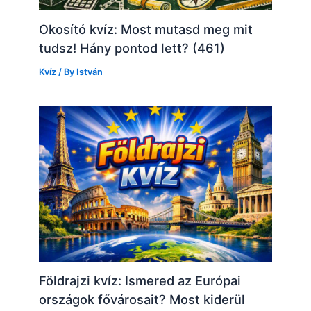
Okosító kvíz: Most mutasd meg mit
tudsz! Hány pontod lett? (461)
Kvíz
/ By
István
Földrajzi kvíz: Ismered az Európai
országok fővárosait? Most kiderül