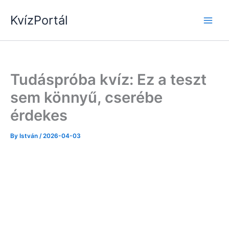
Skip
KvízPortál
to
content
Tudáspróba kvíz: Ez a teszt
sem könnyű, cserébe
érdekes
By
István
/
2026-04-03