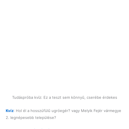
Tudáspróba kvíz: Ez a teszt sem könnyű, cserébe érdekes
Kvíz
: Hol él a hosszúfülű ugróegér? vagy Melyik Fejér vármegye
2. legnépesebb települése?