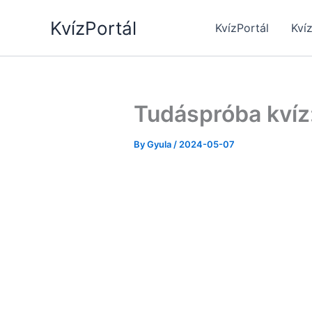
Skip
KvízPortál
to
KvízPortál
Kví
content
Tudáspróba kvíz:
By
Gyula
/
2024-05-07