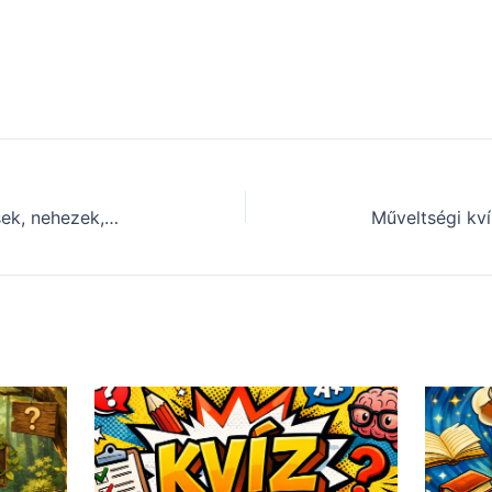
Kvízkérdés csokor: Ezek a kérdések, nehezek, de érdekesek (794)