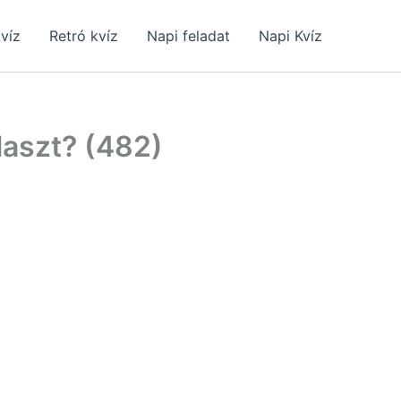
kvíz
Retró kvíz
Napi feladat
Napi Kvíz
laszt? (482)