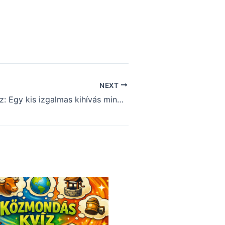
NEXT
Műveltségi kvíz: Egy kis izgalmas kihívás mindenkinek (854)