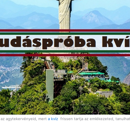
d az agytekervényeid, mert
a kvíz
frissen tartja az emlékezeted, tanulhat