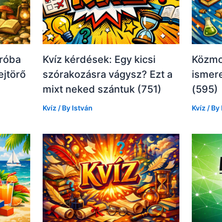
róba
Kvíz kérdések: Egy kicsi
Közmo
ejtörő
szórakozásra vágysz? Ezt a
ismer
mixt neked szántuk (751)
(595)
Kvíz
/ By
István
Kvíz
/ By