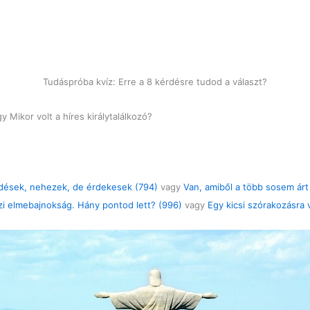
Tudáspróba kvíz: Erre a 8 kérdésre tudod a választ?
 Mikor volt a híres királytalálkozó?
dések, nehezek, de érdekesek (794)
vagy
Van, amiből a több sosem árt
zi elmebajnokság. Hány pontod lett? (996)
vagy
Egy kicsi szórakozásra 