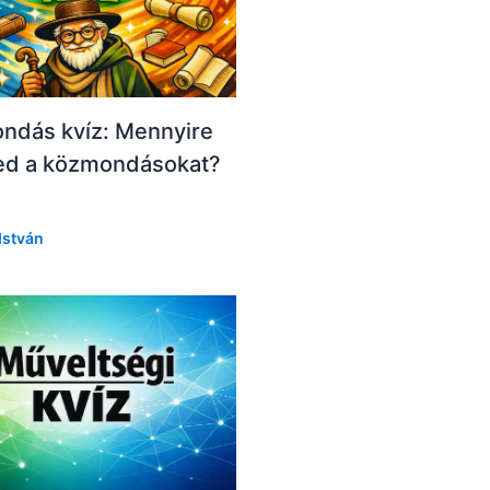
ndás kvíz: Mennyire
ed a közmondásokat?
István