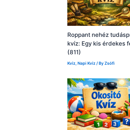
Roppant nehéz tudásp
kvíz: Egy kis érdekes f
(811)
Kvíz
,
Napi Kvíz
/ By
Zsófi