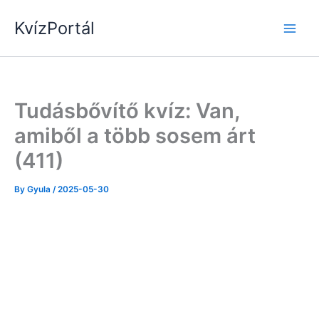
Skip
KvízPortál
to
content
Tudásbővítő kvíz: Van,
amiből a több sosem árt
(411)
By
Gyula
/
2025-05-30