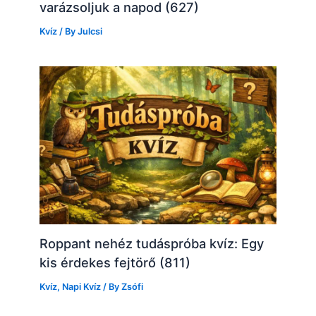
varázsoljuk a napod (627)
Kvíz
/ By
Julcsi
Roppant nehéz tudáspróba kvíz: Egy
kis érdekes fejtörő (811)
Kvíz
,
Napi Kvíz
/ By
Zsófi