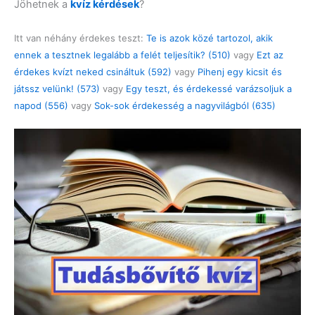
Jöhetnek a
kvíz kérdések
?
Itt van néhány érdekes teszt:
Te is azok közé tartozol, akik
ennek a tesztnek legalább a felét teljesítik? (510)
vagy
Ezt az
érdekes kvízt neked csináltuk (592)
vagy
Pihenj egy kicsit és
játssz velünk! (573)
vagy
Egy teszt, és érdekessé varázsoljuk a
napod (556)
vagy
Sok-sok érdekesség a nagyvilágból (635)