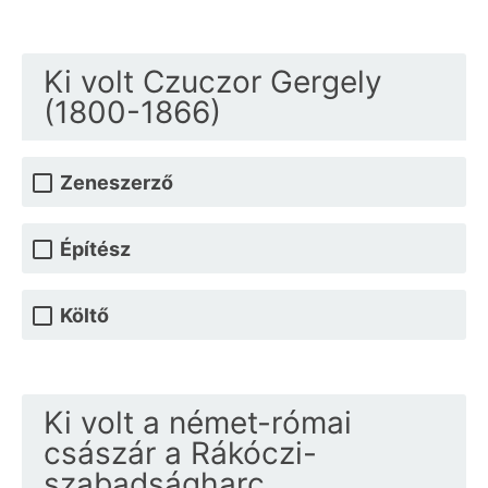
Ki volt Czuczor Gergely
(1800-1866)
Zeneszerző
Építész
Költő
Ki volt a német-római
császár a Rákóczi-
szabadságharc