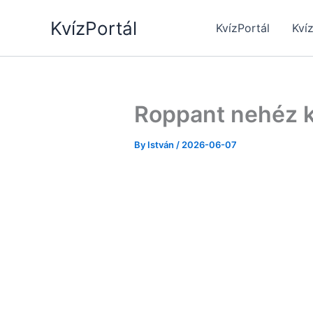
Skip
KvízPortál
to
KvízPortál
Kví
content
Roppant nehéz kv
By
István
/
2026-06-07