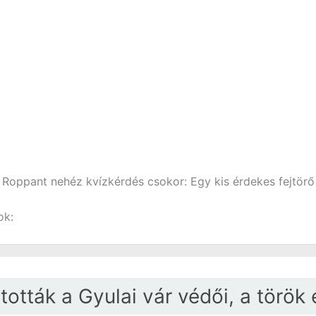
Roppant nehéz kvízkérdés csokor: Egy kis érdekes fejtörő
ok:
ották a Gyulai vár védői, a török 