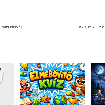
Agykarbantartó kvíz: Egy kis izgalmas kihívás mindenkinek