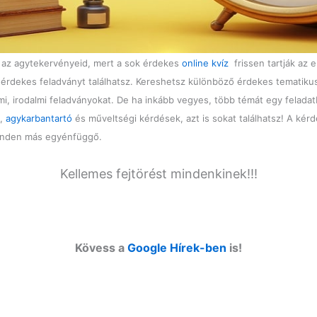
d az agytekervényeid, mert a sok érdekes
online kvíz
frissen tartják az e
k érdekes feladványt találhatsz. Kereshetsz különböző érdekes tematiku
mi, irodalmi feladványokat. De ha inkább vegyes, több témát egy felada
ó,
agykarbantartó
és műveltségi kérdések, azt is sokat találhatsz! A kérd
minden más egyénfüggő.
Kellemes fejtörést mindenkinek!!!
Kövess a
Google Hírek-ben
is!