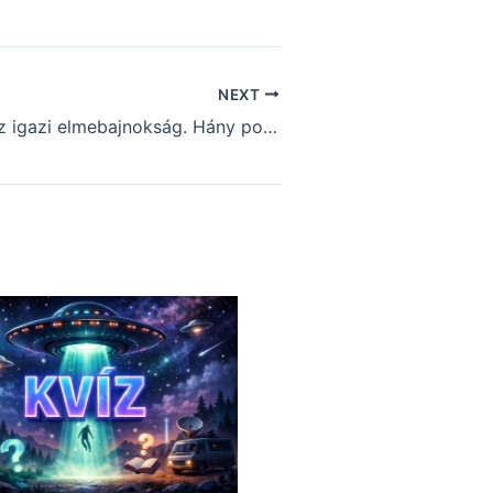
NEXT
Kvíz-mix: Ez az igazi elmebajnokság. Hány pontod lett?