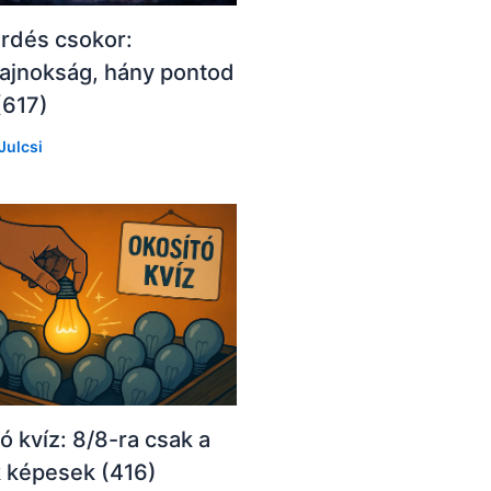
rdés csokor:
ajnokság, hány pontod
(617)
Julcsi
ó kvíz: 8/8-ra csak a
k képesek (416)