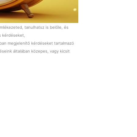
mlékezeted, tanulhatsz is belőle, és
s kérdéseket,
tban megjelenítő kérdéseket tartalmazó
éseink általában közepes, vagy kicsit