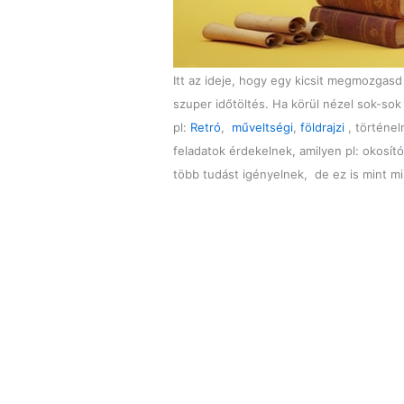
Itt az ideje, hogy egy kicsit megmozgas
szuper időtöltés. Ha körül nézel sok-so
pl:
Retró
,
műveltségi
,
földrajzi
, történel
feladatok érdekelnek, amilyen pl: okosít
több tudást igényelnek, de ez is mint 