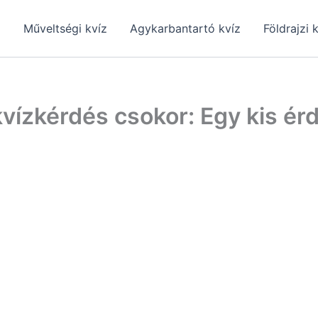
z
Műveltségi kvíz
Agykarbantartó kvíz
Földrajzi 
ízkérdés csokor: Egy kis érd