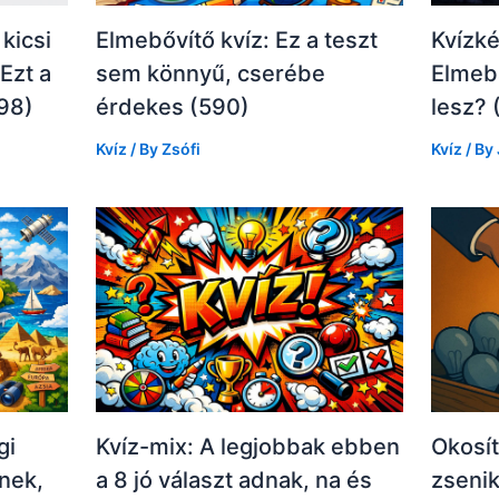
kicsi
Elmebővítő kvíz: Ez a teszt
Kvízké
Ezt a
sem könnyű, cserébe
Elmeb
98)
érdekes (590)
lesz? 
Kvíz
/ By
Zsófi
Kvíz
/ By
gi
Kvíz-mix: A legjobbak ebben
Okosít
nek,
a 8 jó választ adnak, na és
zseni