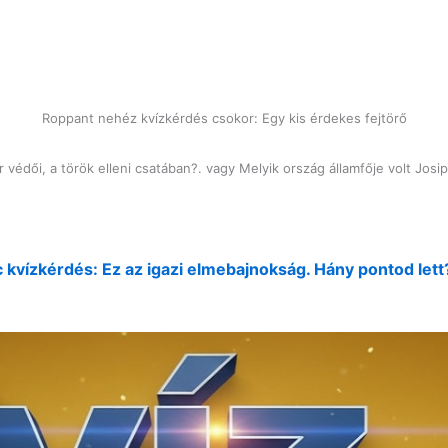
Roppant nehéz kvízkérdés csokor: Egy kis érdekes fejtörő
r védői, a török elleni csatában?. vagy Melyik ország államfője volt Josip
 kvízkérdés: Ez az igazi elmebajnokság. Hány pontod lett