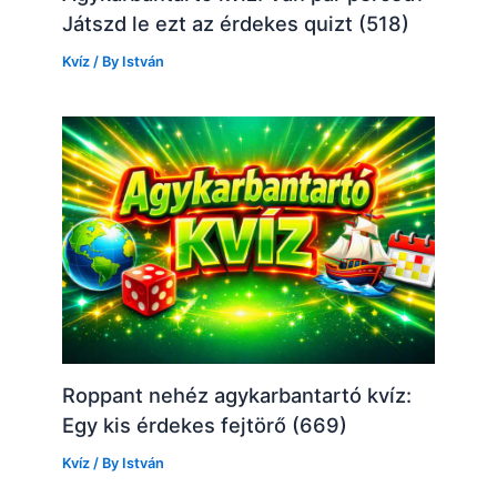
Játszd le ezt az érdekes quizt (518)
Kvíz
/ By
István
Roppant nehéz agykarbantartó kvíz:
Egy kis érdekes fejtörő (669)
Kvíz
/ By
István