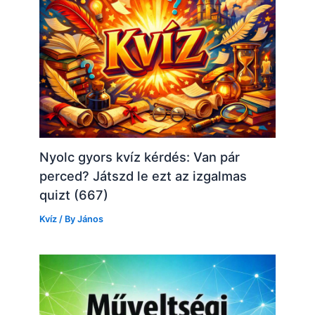
Nyolc gyors kvíz kérdés: Van pár
perced? Játszd le ezt az izgalmas
quizt (667)
Kvíz
/ By
János