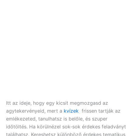
Itt az ideje, hogy egy kicsit megmozgasd az
agytekervényeid, mert a
kvízek
frissen tartják az
emlékezeted, tanulhatsz is belőle, és szuper
időtöltés. Ha körülnézel sok-sok érdekes feladványt
találhatsz. Kereshetsz különböző érdekes tematikus