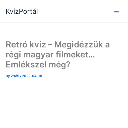
Skip
KvízPortál
to
content
Retró kvíz – Megidézzük a
régi magyar filmeket…
Emlékszel még?
By
Zsófi
/
2022-04-18