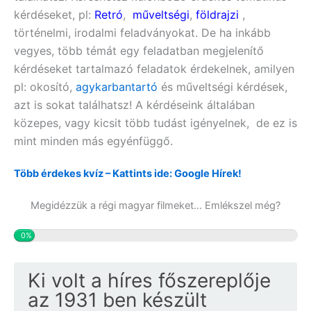
kérdéseket, pl:
Retró
,
műveltségi
,
földrajzi
,
történelmi, irodalmi feladványokat. De ha inkább
vegyes, több témát egy feladatban megjelenítő
kérdéseket tartalmazó feladatok érdekelnek, amilyen
pl:
okosító,
agykarbantartó
és műveltségi
kérdések,
azt is sokat találhatsz! A kérdéseink általában
közepes, vagy kicsit több tudást igényelnek, de ez is
mint minden más egyénfüggő.
Több érdekes kvíz – Kattints ide: Google Hírek!
Megidézzük a régi magyar filmeket… Emlékszel még?
0%
Ki volt a híres főszereplője
az 1931 ben készült