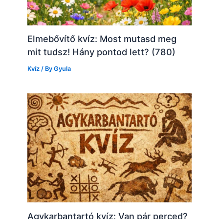
Elmebővítő kvíz: Most mutasd meg
mit tudsz! Hány pontod lett? (780)
Kvíz
/ By
Gyula
Agykarbantartó kvíz: Van pár perced?