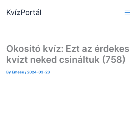
Skip
KvízPortál
to
content
Okosító kvíz: Ezt az érdekes
kvízt neked csináltuk (758)
By
Emese
/
2024-03-23