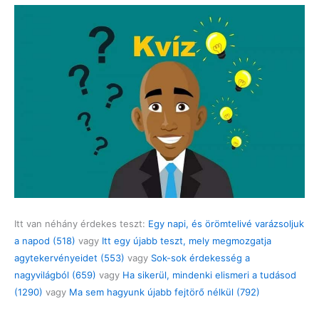
Itt van néhány érdekes teszt:
Egy napi, és örömtelivé varázsoljuk
a napod (518)
vagy
Itt egy újabb teszt, mely megmozgatja
agytekervényeidet (553)
vagy
Sok-sok érdekesség a
nagyvilágból (659)
vagy
Ha sikerül, mindenki elismeri a tudásod
(1290)
vagy
Ma sem hagyunk újabb fejtörő nélkül (792)