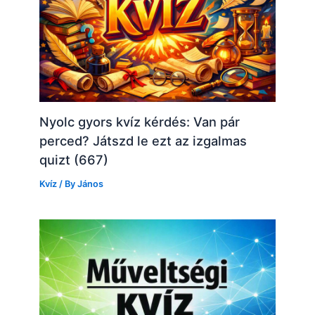
Nyolc gyors kvíz kérdés: Van pár
perced? Játszd le ezt az izgalmas
quizt (667)
Kvíz
/ By
János