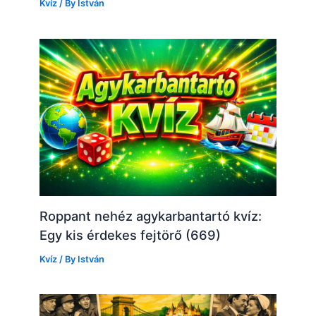
Kvíz
/ By
István
Roppant nehéz agykarbantartó kvíz:
Egy kis érdekes fejtörő (669)
Kvíz
/ By
István