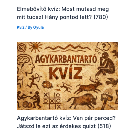
Elmebővítő kvíz: Most mutasd meg
mit tudsz! Hány pontod lett? (780)
Kvíz
/ By
Gyula
Agykarbantartó kvíz: Van pár perced?
Játszd le ezt az érdekes quizt (518)