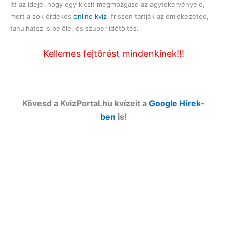
Itt az ideje, hogy egy kicsit megmozgasd az agytekervényeid,
mert a sok érdekes
online kvíz
frissen tartják az emlékezeted,
tanulhatsz is belőle, és szuper időtöltés.
Kellemes fejtörést mindenkinek!!!
Kövesd a KvizPortal.hu kvízeit a
Google Hírek-
ben
is!