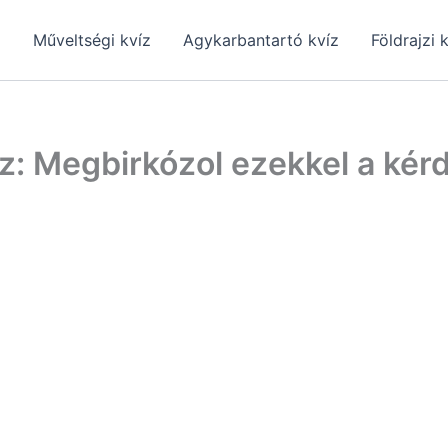
z
Műveltségi kvíz
Agykarbantartó kvíz
Földrajzi 
z: Megbirkózol ezekkel a kér