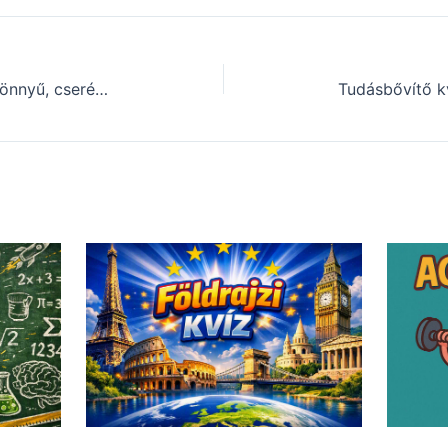
Műveltségi kvíz: Ez a teszt sem könnyű, cserébe érdekes (839)