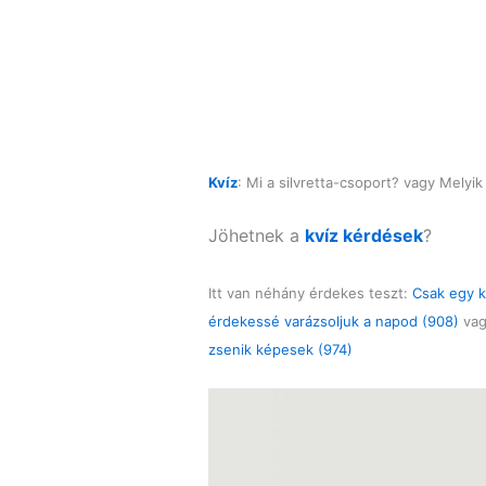
Kvíz
: Mi a silvretta-csoport? vagy Mely
Jöhetnek a
kvíz kérdések
?
Itt van néhány érdekes teszt:
Csak egy ka
érdekessé varázsoljuk a napod (908)
va
zsenik képesek (974)