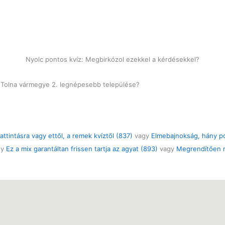
Nyolc pontos kvíz: Megbirkózol ezekkel a kérdésekkel?
ik Tolna vármegye 2. legnépesebb települése?
ttintásra vagy ettől, a remek kvíztől (837)
vagy
Elmebajnokság, hány p
gy
Ez a mix garantáltan frissen tartja az agyat (893)
vagy
Megrendítően n