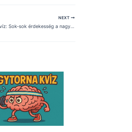
NEXT
Tudásbővítő kvíz: Sok-sok érdekesség a nagyvilágból (590)