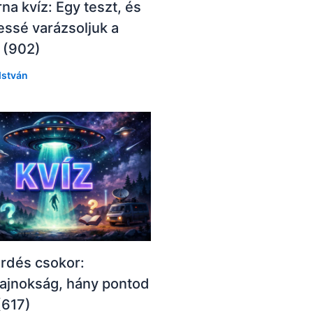
na kvíz: Egy teszt, és
ssé varázsoljuk a
 (902)
István
rdés csokor:
ajnokság, hány pontod
(617)