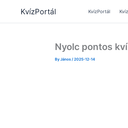
Skip
KvízPortál
to
KvízPortál
Kví
content
Nyolc pontos kví
By
János
/
2025-12-14