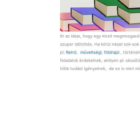
Itt az ideje, hogy egy kicsit megmozgas
szuper időtöltés. Ha körül nézel sok-so
pl:
Retró
,
műveltségi
,
földrajzi
, történel
feladatok érdekelnek, amilyen pl: okosít
több tudást igényelnek, de ez is mint 