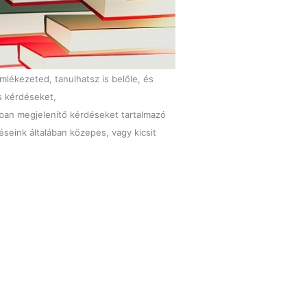
mlékezeted, tanulhatsz is belőle, és
s kérdéseket,
tban megjelenítő kérdéseket tartalmazó
éseink általában közepes, vagy kicsit