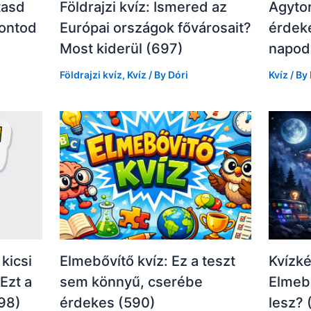
tasd
Földrajzi kvíz: Ismered az
Agytor
pontod
Európai országok fővárosait?
érdeke
Most kiderül (697)
napod
Földrajzi kvíz
,
Kvíz
/ By
Dóri
Kvíz
/ By
kicsi
Elmebővítő kvíz: Ez a teszt
Kvízké
Ezt a
sem könnyű, cserébe
Elmeb
98)
érdekes (590)
lesz? 