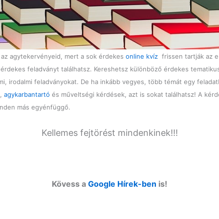
d az agytekervényeid, mert a sok érdekes
online kvíz
frissen tartják az e
k érdekes feladványt találhatsz. Kereshetsz különböző érdekes tematiku
mi, irodalmi feladványokat. De ha inkább vegyes, több témát egy felada
ó,
agykarbantartó
és műveltségi kérdések, azt is sokat találhatsz! A kérd
minden más egyénfüggő.
Kellemes fejtörést mindenkinek!!!
Kövess a
Google Hírek-ben
is!