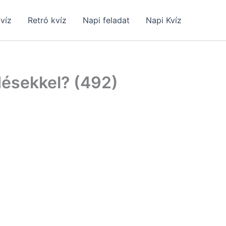
kvíz
Retró kvíz
Napi feladat
Napi Kvíz
désekkel? (492)