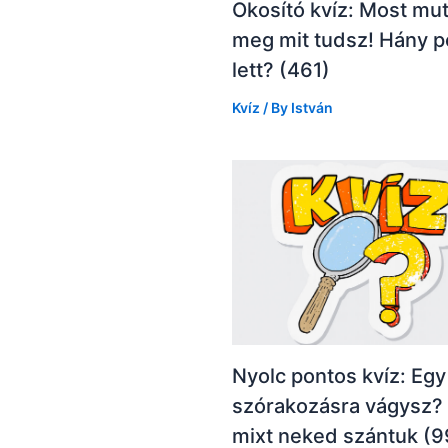
Okosító kvíz: Most mu
meg mit tudsz! Hány 
lett? (461)
Kvíz
/ By
István
Nyolc pontos kvíz: Egy 
szórakozásra vágysz? 
mixt neked szántuk (9