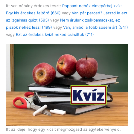
Itt van néhány érdekes teszt:
Roppant nehéz elmepárbaj kvíz:
Egy kis érdekes fejtörő (660)
vagy
Van pár perced? Játszd le ezt
az izgalmas quizt (593)
vagy
Nem árulunk zsákbamacskát, ez
piszok nehéz lesz! (499)
vagy
Van, amiből a több sosem árt (541)
vagy
Ezt az érdekes kvízt neked csináltuk (711)
Itt az ideje, hogy egy kicsit megmozgasd az agytekervényeid,