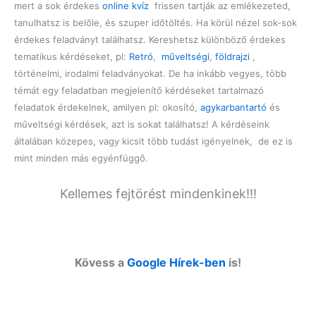
mert a sok érdekes
online kvíz
frissen tartják az emlékezeted,
tanulhatsz is belőle, és szuper időtöltés. Ha körül nézel sok-sok
érdekes feladványt találhatsz. Kereshetsz különböző érdekes
tematikus kérdéseket, pl:
Retró
,
műveltségi
,
földrajzi
,
történelmi, irodalmi feladványokat. De ha inkább vegyes, több
témát egy feladatban megjelenítő kérdéseket tartalmazó
feladatok érdekelnek, amilyen pl: okosító,
agykarbantartó
és
műveltségi kérdések, azt is sokat találhatsz! A kérdéseink
általában közepes, vagy kicsit több tudást igényelnek, de ez is
mint minden más egyénfüggő.
Kellemes fejtörést mindenkinek!!!
Kövess a
Google Hírek-ben
is!