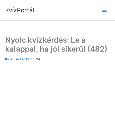
Skip
KvízPortál
to
content
Nyolc kvízkérdés: Le a
kalappal, ha jól sikerül (482)
By
István
/
2025-06-24