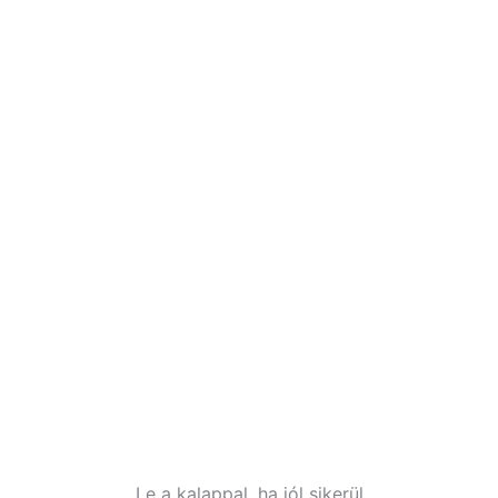
Le a kalappal, ha jól sikerül