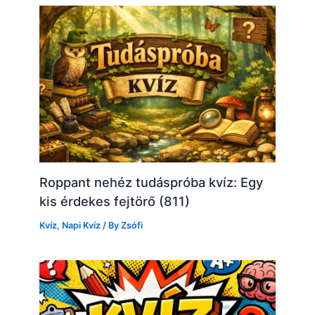
Roppant nehéz tudáspróba kvíz: Egy
kis érdekes fejtörő (811)
Kvíz
,
Napi Kvíz
/ By
Zsófi