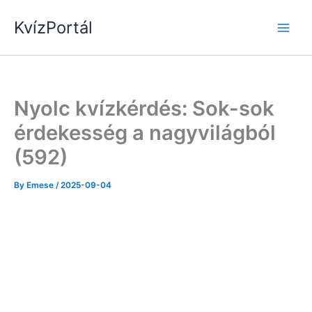
Skip
KvízPortál
to
content
Nyolc kvízkérdés: Sok-sok
érdekesség a nagyvilágból
(592)
By
Emese
/
2025-09-04