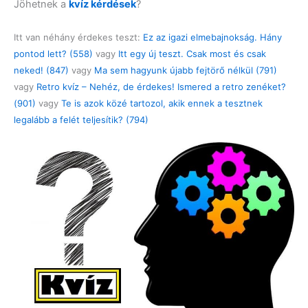
Jöhetnek a
kvíz kérdések
?
Itt van néhány érdekes teszt:
Ez az igazi elmebajnokság. Hány
pontod lett? (558)
vagy
Itt egy új teszt. Csak most és csak
neked! (847)
vagy
Ma sem hagyunk újabb fejtörő nélkül (791)
vagy
Retro kvíz – Nehéz, de érdekes! Ismered a retro zenéket?
(901)
vagy
Te is azok közé tartozol, akik ennek a tesztnek
legalább a felét teljesítik? (794)