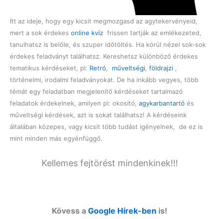
Itt az ideje, hogy egy kicsit megmozgasd az agytekervényeid,
mert a sok érdekes
online kvíz
frissen tartják az emlékezeted,
tanulhatsz is belőle, és szuper időtöltés. Ha körül nézel sok-sok
érdekes feladványt találhatsz. Kereshetsz különböző érdekes
tematikus kérdéseket, pl:
Retró
,
műveltségi
,
földrajzi
,
történelmi, irodalmi feladványokat. De ha inkább vegyes, több
témát egy feladatban megjelenítő kérdéseket tartalmazó
feladatok érdekelnek, amilyen pl: okosító,
agykarbantartó
és
műveltségi kérdések, azt is sokat találhatsz! A kérdéseink
általában közepes, vagy kicsit több tudást igényelnek, de ez is
mint minden más egyénfüggő.
Kellemes fejtörést mindenkinek!!!
Kövess a
Google Hírek-ben
is!