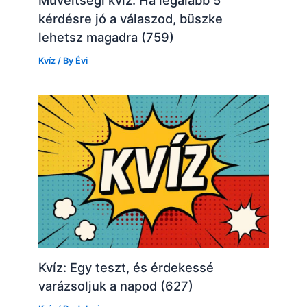
Műveltségi kvíz: Ha legalább 5
kérdésre jó a válaszod, büszke
lehetsz magadra (759)
Kvíz
/ By
Évi
Kvíz: Egy teszt, és érdekessé
varázsoljuk a napod (627)