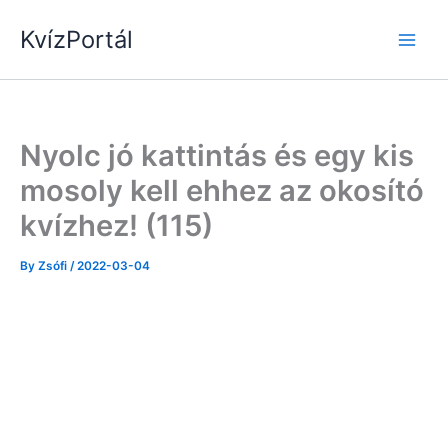
Skip
KvízPortál
to
content
Nyolc jó kattintás és egy kis
mosoly kell ehhez az okosító
kvízhez! (115)
By
Zsófi
/
2022-03-04