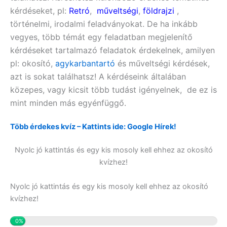
kérdéseket, pl:
Retró
,
műveltségi
,
földrajzi
,
történelmi, irodalmi feladványokat. De ha inkább
vegyes, több témát egy feladatban megjelenítő
kérdéseket tartalmazó feladatok érdekelnek, amilyen
pl:
okosító,
agykarbantartó
és műveltségi
kérdések,
azt is sokat találhatsz! A kérdéseink általában
közepes, vagy kicsit több tudást igényelnek, de ez is
mint minden más egyénfüggő.
Több érdekes kvíz – Kattints ide: Google Hírek!
Nyolc jó kattintás és egy kis mosoly kell ehhez az okosító
kvízhez!
Nyolc jó kattintás és egy kis mosoly kell ehhez az okosító
kvízhez!
0%