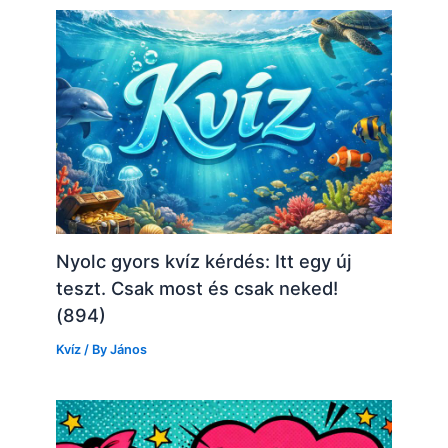
Nyolc gyors kvíz kérdés: Itt egy új
teszt. Csak most és csak neked!
(894)
Kvíz
/ By
János