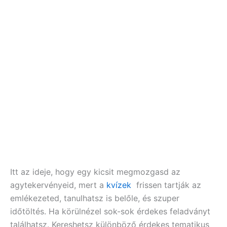
Itt az ideje, hogy egy kicsit megmozgasd az
agytekervényeid, mert a
kvízek
frissen tartják az
emlékezeted, tanulhatsz is belőle, és szuper
időtöltés. Ha körülnézel sok-sok érdekes feladványt
találhatsz. Kereshetsz különböző érdekes tematikus