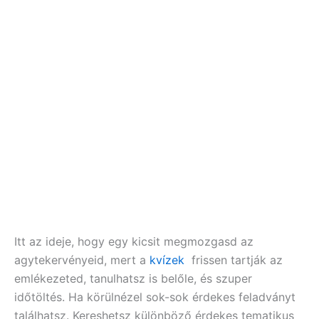
Itt az ideje, hogy egy kicsit megmozgasd az
agytekervényeid, mert a
kvízek
frissen tartják az
emlékezeted, tanulhatsz is belőle, és szuper
időtöltés. Ha körülnézel sok-sok érdekes feladványt
találhatsz. Kereshetsz különböző érdekes tematikus