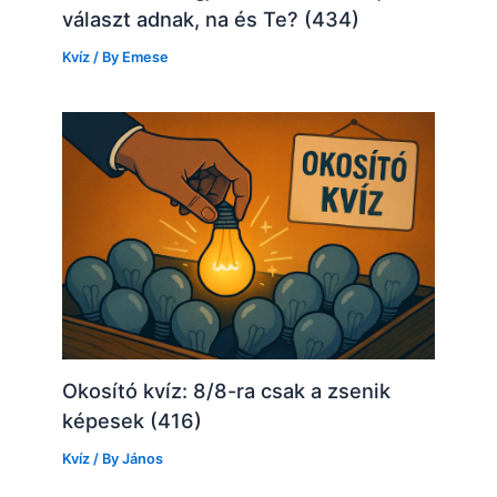
választ adnak, na és Te? (434)
Kvíz
/ By
Emese
Okosító kvíz: 8/8-ra csak a zsenik
képesek (416)
Kvíz
/ By
János