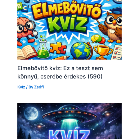
Elmebővítő kvíz: Ez a teszt sem
könnyű, cserébe érdekes (590)
Kvíz
/ By
Zsófi