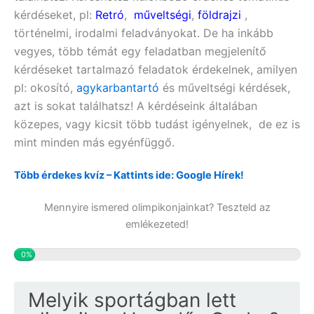
kérdéseket, pl:
Retró
,
műveltségi
,
földrajzi
,
történelmi, irodalmi feladványokat. De ha inkább
vegyes, több témát egy feladatban megjelenítő
kérdéseket tartalmazó feladatok érdekelnek, amilyen
pl:
okosító,
agykarbantartó
és műveltségi
kérdések,
azt is sokat találhatsz! A kérdéseink általában
közepes, vagy kicsit több tudást igényelnek, de ez is
mint minden más egyénfüggő.
Több érdekes kvíz – Kattints ide: Google Hírek!
Mennyire ismered olimpikonjainkat? Teszteld az
emlékezeted!
0%
Melyik sportágban lett