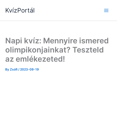
Skip
KvízPortál
to
content
Napi kvíz: Mennyire ismered
olimpikonjainkat? Teszteld
az emlékezeted!
By
Zsófi
/
2023-09-19