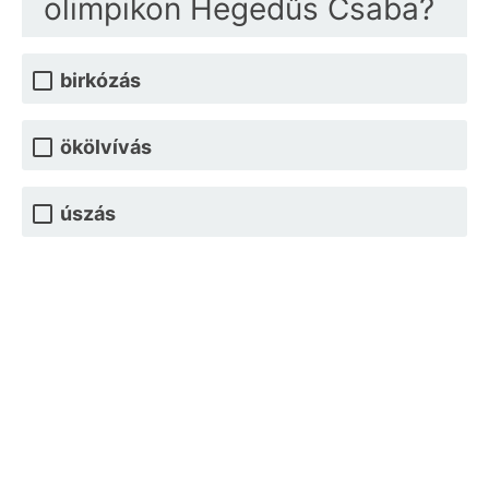
olimpikon Hegedűs Csaba?
birkózás
ökölvívás
úszás