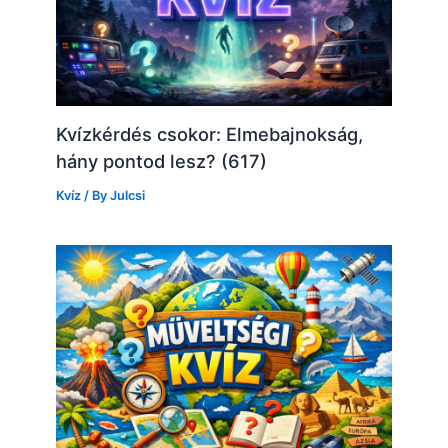
Kvízkérdés csokor: Elmebajnokság,
hány pontod lesz? (617)
Kvíz
/ By
Julcsi