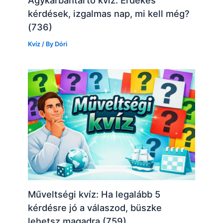
Agykarbantartó kvíz: Érdekes
kérdések, izgalmas nap, mi kell még?
(736)
Kvíz
/ By
Dóri
Műveltségi kvíz: Ha legalább 5
kérdésre jó a válaszod, büszke
lehetsz magadra (759)