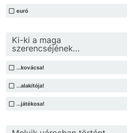
euró
Ki-ki a maga
szerencséjének...
...kovácsa!
...alakítója!
...játékosa!
Melyik városban történt