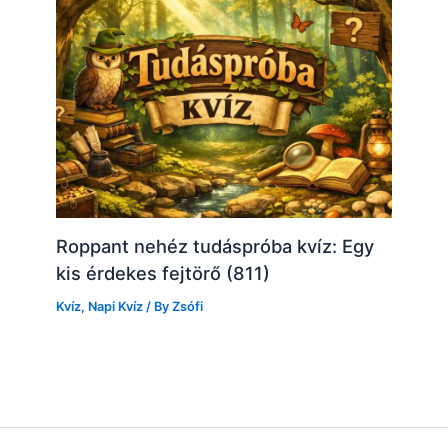
Roppant nehéz tudáspróba kvíz: Egy
kis érdekes fejtörő (811)
Kvíz
,
Napi Kvíz
/ By
Zsófi