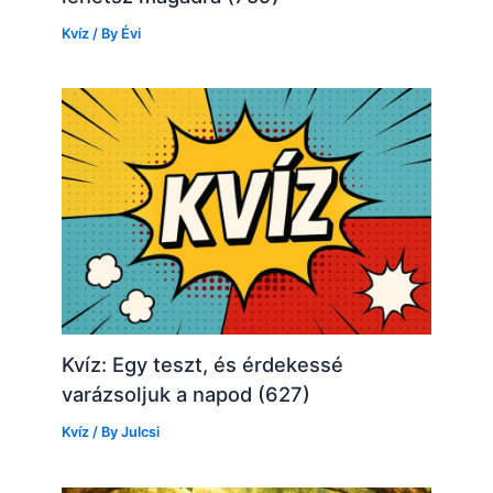
Kvíz
/ By
Évi
Kvíz: Egy teszt, és érdekessé
varázsoljuk a napod (627)
Kvíz
/ By
Julcsi