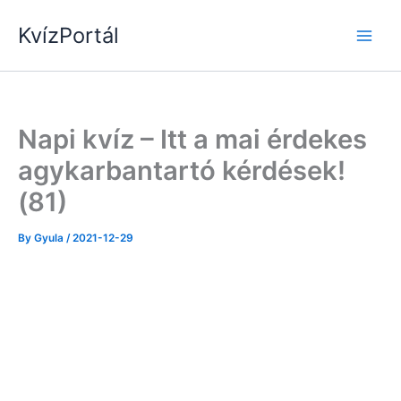
Skip
KvízPortál
to
content
Napi kvíz – Itt a mai érdekes
agykarbantartó kérdések!
(81)
By
Gyula
/
2021-12-29