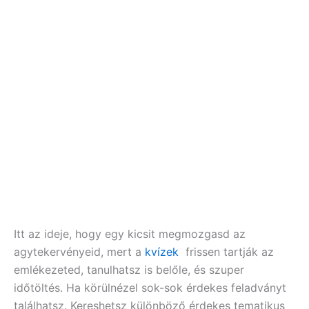
Itt az ideje, hogy egy kicsit megmozgasd az
agytekervényeid, mert a
kvízek
frissen tartják az
emlékezeted, tanulhatsz is belőle, és szuper
időtöltés. Ha körülnézel sok-sok érdekes feladványt
találhatsz. Kereshetsz különböző érdekes tematikus