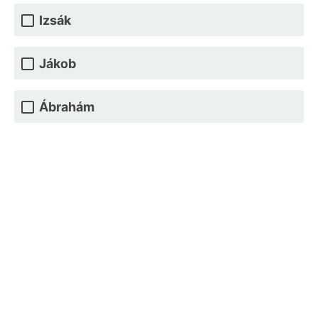
Izsák
Jákob
Ábrahám