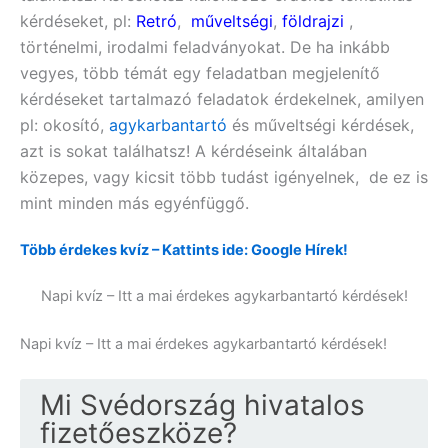
kérdéseket, pl:
Retró
,
műveltségi
,
földrajzi
,
történelmi, irodalmi feladványokat. De ha inkább
vegyes, több témát egy feladatban megjelenítő
kérdéseket tartalmazó feladatok érdekelnek, amilyen
pl:
okosító,
agykarbantartó
és műveltségi
kérdések,
azt is sokat találhatsz! A kérdéseink általában
közepes, vagy kicsit több tudást igényelnek, de ez is
mint minden más egyénfüggő.
Több érdekes kvíz – Kattints ide: Google Hírek!
Napi kvíz – Itt a mai érdekes agykarbantartó kérdések!
Napi kvíz – Itt a mai érdekes agykarbantartó kérdések!
Mi Svédország hivatalos
fizetőeszköze?