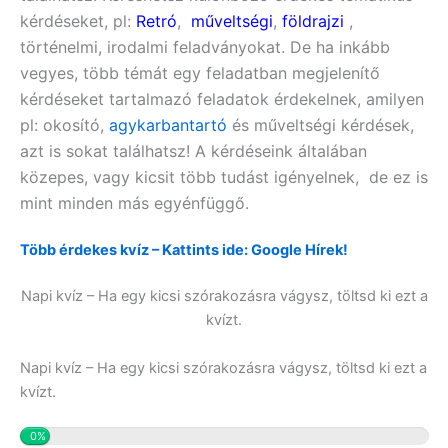
kérdéseket, pl:
Retró
,
műveltségi
,
földrajzi
,
történelmi, irodalmi feladványokat. De ha inkább
vegyes, több témát egy feladatban megjelenítő
kérdéseket tartalmazó feladatok érdekelnek, amilyen
pl:
okosító,
agykarbantartó
és műveltségi
kérdések,
azt is sokat találhatsz! A kérdéseink általában
közepes, vagy kicsit több tudást igényelnek, de ez is
mint minden más egyénfüggő.
Több érdekes kvíz – Kattints ide: Google Hírek!
Napi kvíz – Ha egy kicsi szórakozásra vágysz, töltsd ki ezt a
kvízt.
Napi kvíz – Ha egy kicsi szórakozásra vágysz, töltsd ki ezt a
kvízt.
0%