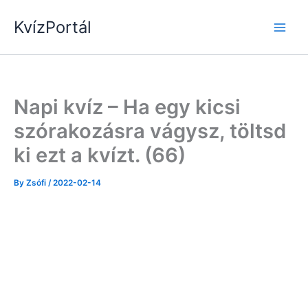
Skip
KvízPortál
to
content
Napi kvíz – Ha egy kicsi
szórakozásra vágysz, töltsd
ki ezt a kvízt. (66)
By
Zsófi
/
2022-02-14