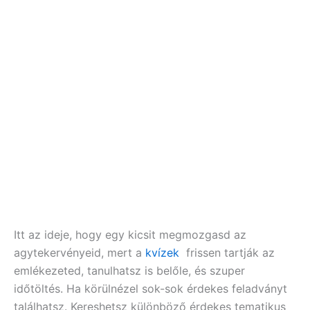
Itt az ideje, hogy egy kicsit megmozgasd az
agytekervényeid, mert a
kvízek
frissen tartják az
emlékezeted, tanulhatsz is belőle, és szuper
időtöltés. Ha körülnézel sok-sok érdekes feladványt
találhatsz. Kereshetsz különböző érdekes tematikus