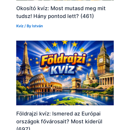
Okosító kvíz: Most mutasd meg mit
tudsz! Hány pontod lett? (461)
Kvíz
/ By
István
Földrajzi kvíz: Ismered az Európai
országok fővárosait? Most kiderül
(697)