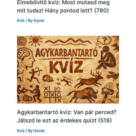
Elmebővítő kvíz: Most mutasd meg
mit tudsz! Hány pontod lett? (780)
Kvíz
/ By
Gyula
Agykarbantartó kvíz: Van pár perced?
Játszd le ezt az érdekes quizt (518)
Kvíz
/ By
István