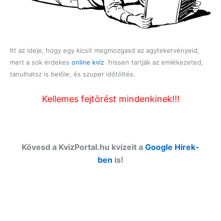
Itt az ideje, hogy egy kicsit megmozgasd az agytekervényeid,
mert a sok érdekes
online kvíz
frissen tartják az emlékezeted,
tanulhatsz is belőle, és szuper időtöltés.
Kellemes fejtörést mindenkinek!!!
Kövesd a KvizPortal.hu kvízeit a
Google Hírek-
ben
is!