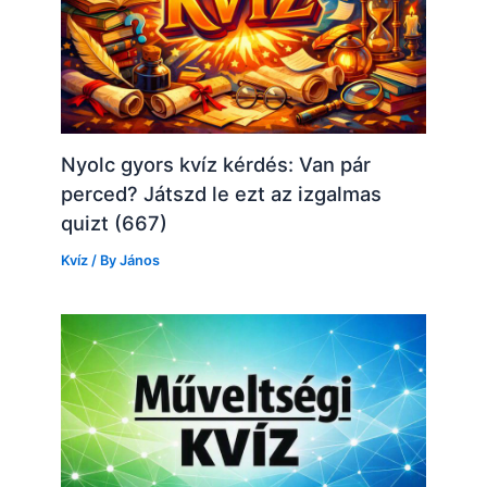
Nyolc gyors kvíz kérdés: Van pár
perced? Játszd le ezt az izgalmas
quizt (667)
Kvíz
/ By
János