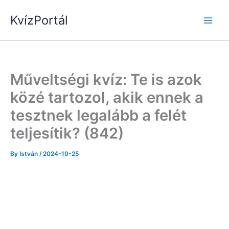
Skip
KvízPortál
to
content
Műveltségi kvíz: Te is azok
közé tartozol, akik ennek a
tesztnek legalább a felét
teljesítik? (842)
By
István
/
2024-10-25