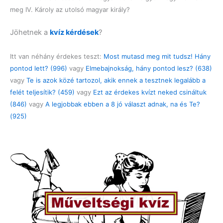
meg IV. Károly az utolsó magyar király?
Jöhetnek a
kvíz kérdések
?
Itt van néhány érdekes teszt:
Most mutasd meg mit tudsz! Hány
pontod lett? (996)
vagy
Elmebajnokság, hány pontod lesz? (638)
vagy
Te is azok közé tartozol, akik ennek a tesztnek legalább a
felét teljesítik? (459)
vagy
Ezt az érdekes kvízt neked csináltuk
(846)
vagy
A legjobbak ebben a 8 jó választ adnak, na és Te?
(925)