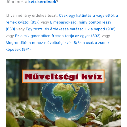
Jöhetnek a
kvíz kérdések
?
Itt van néhány érdekes teszt:
Csak egy kattintásra vagy ettől, a
remek kvíztől (837)
vagy
Elmebajnokság, hány pontod lesz?
(630)
vagy
Egy teszt, és érdekessé varázsoljuk a napod (908)
vagy
Ez a mix garantáltan frissen tartja az agyat (893)
vagy
Megrendítően nehéz műveltségi kvíz: 8/8-ra csak a zsenik
képesek (974)