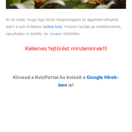
Itt az ideje, hogy egy kicsit megmozgasd az agytekervényeid,
mert a sok érdekes
online kvíz
frissen tartják az emlékezeted,
tanulhatsz is belőle, és szuper időtöltés.
Kellemes fejtörést mindenkinek!!!
Kövesd a KvizPortal.hu kvízeit a
Google Hírek-
ben
is!