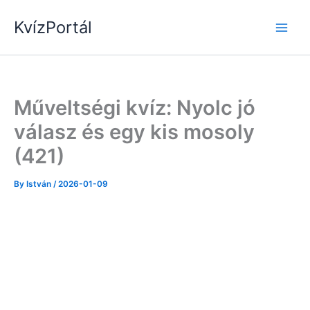
Skip
KvízPortál
to
content
Műveltségi kvíz: Nyolc jó
válasz és egy kis mosoly
(421)
By
István
/
2026-01-09