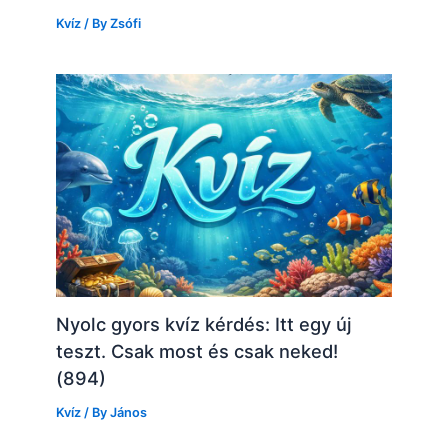
Kvíz
/ By
Zsófi
Nyolc gyors kvíz kérdés: Itt egy új
teszt. Csak most és csak neked!
(894)
Kvíz
/ By
János