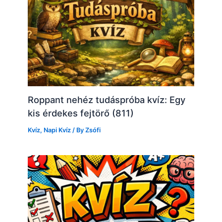
Roppant nehéz tudáspróba kvíz: Egy
kis érdekes fejtörő (811)
Kvíz
,
Napi Kvíz
/ By
Zsófi