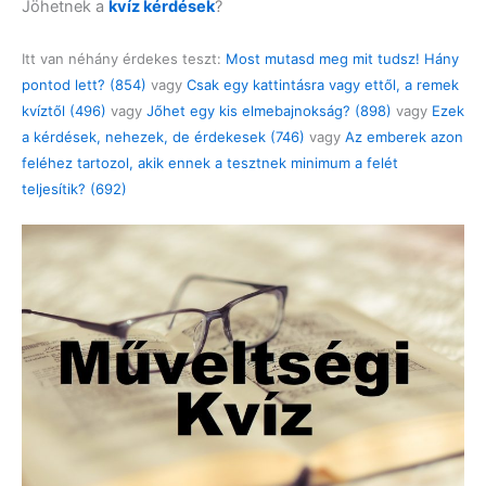
Jöhetnek a
kvíz kérdések
?
Itt van néhány érdekes teszt:
Most mutasd meg mit tudsz! Hány
pontod lett? (854)
vagy
Csak egy kattintásra vagy ettől, a remek
kvíztől (496)
vagy
Jőhet egy kis elmebajnokság? (898)
vagy
Ezek
a kérdések, nehezek, de érdekesek (746)
vagy
Az emberek azon
feléhez tartozol, akik ennek a tesztnek minimum a felét
teljesítik? (692)