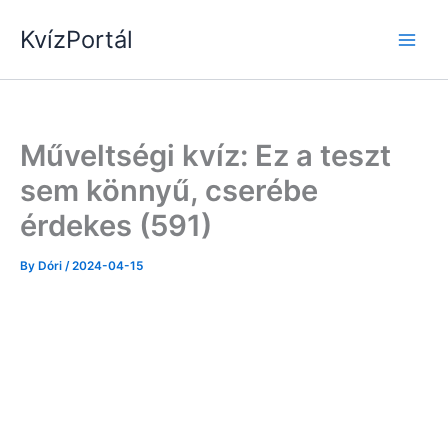
Skip
KvízPortál
to
content
Műveltségi kvíz: Ez a teszt
sem könnyű, cserébe
érdekes (591)
By
Dóri
/
2024-04-15