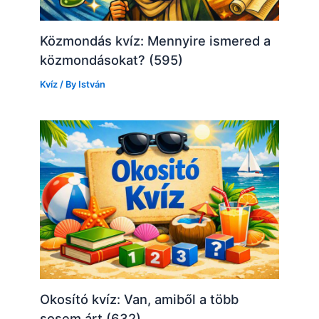
Közmondás kvíz: Mennyire ismered a
közmondásokat? (595)
Kvíz
/ By
István
Okosító kvíz: Van, amiből a több
sosem árt (632)