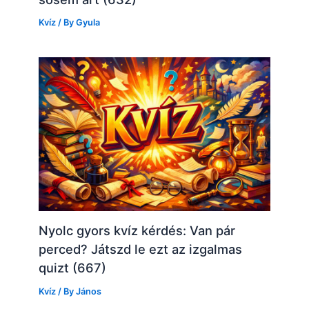
Kvíz
/ By
Gyula
Nyolc gyors kvíz kérdés: Van pár
perced? Játszd le ezt az izgalmas
quizt (667)
Kvíz
/ By
János