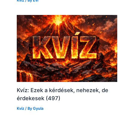
Kvíz
/ By
Évi
Kvíz: Ezek a kérdések, nehezek, de
érdekesek (497)
Kvíz
/ By
Gyula