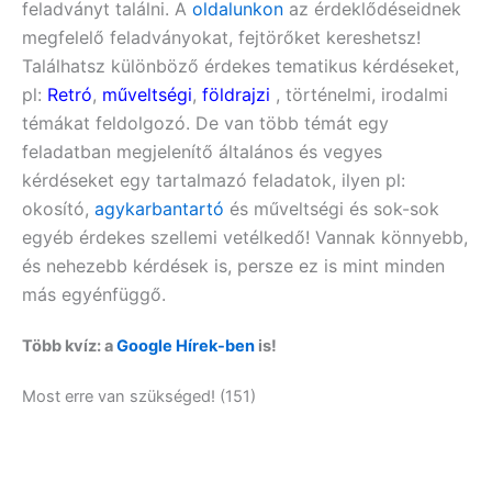
feladványt találni. A
oldalunkon
az érdeklődéseidnek
megfelelő feladványokat, fejtörőket kereshetsz!
Találhatsz különböző érdekes tematikus kérdéseket,
pl:
Retró
,
műveltségi
,
földrajzi
, történelmi, irodalmi
témákat feldolgozó. De van több témát egy
feladatban megjelenítő általános és vegyes
kérdéseket egy tartalmazó feladatok, ilyen pl:
okosító,
agykarbantartó
és műveltségi
és sok-sok
egyéb érdekes szellemi vetélkedő! Vannak könnyebb,
és nehezebb kérdések is, persze ez is mint minden
más egyénfüggő.
Több kvíz: a
Google Hírek-ben
is!
Most erre van szükséged! (151)