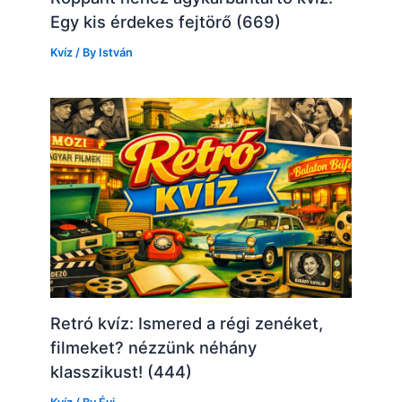
Egy kis érdekes fejtörő (669)
Kvíz
/ By
István
Retró kvíz: Ismered a régi zenéket,
filmeket? nézzünk néhány
klasszikust! (444)