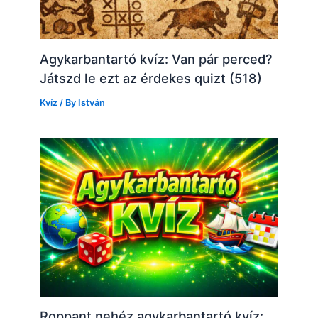
Agykarbantartó kvíz: Van pár perced?
Játszd le ezt az érdekes quizt (518)
Kvíz
/ By
István
Roppant nehéz agykarbantartó kvíz: