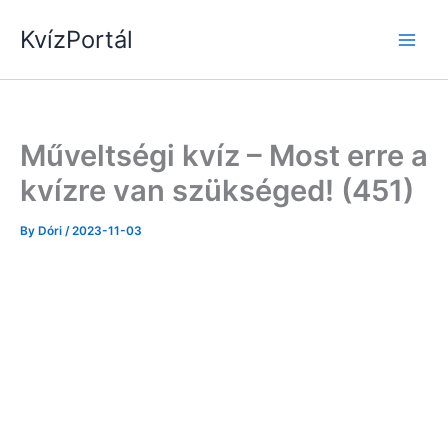
Skip
KvízPortál
to
content
Műveltségi kvíz – Most erre a
kvízre van szükséged! (451)
By
Dóri
/
2023-11-03