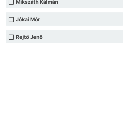
Mikszáth Kálmán
Jókai Mór
Rejtő Jenő