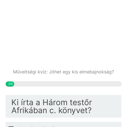
Műveltségi kvíz: Jöhet egy kis elmebajnokság?
0%
Ki írta a Három testőr
Afrikában c. könyvet?