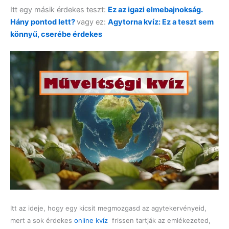
Itt egy másik érdekes teszt:
Ez az igazi elmebajnokság.
Hány pontod lett?
vagy ez:
Agytorna kvíz: Ez a teszt sem
könnyű, cserébe érdekes
Itt az ideje, hogy egy kicsit megmozgasd az agytekervényeid,
mert a sok érdekes
online kvíz
frissen tartják az emlékezeted,