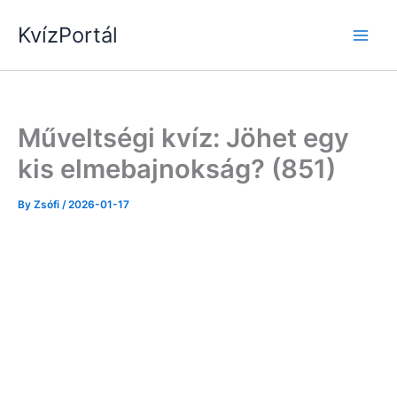
Skip
KvízPortál
to
content
Műveltségi kvíz: Jöhet egy
kis elmebajnokság? (851)
By
Zsófi
/
2026-01-17