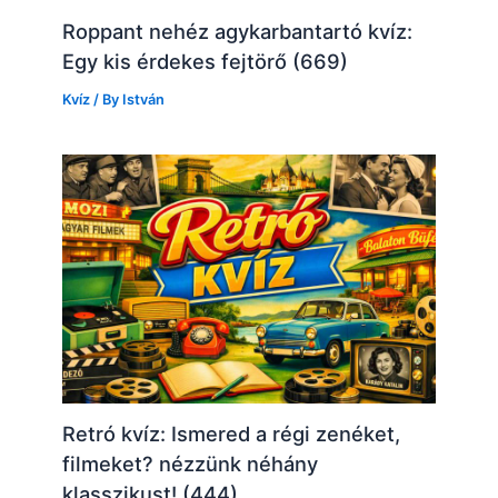
Roppant nehéz agykarbantartó kvíz:
Egy kis érdekes fejtörő (669)
Kvíz
/ By
István
Retró kvíz: Ismered a régi zenéket,
filmeket? nézzünk néhány
klasszikust! (444)