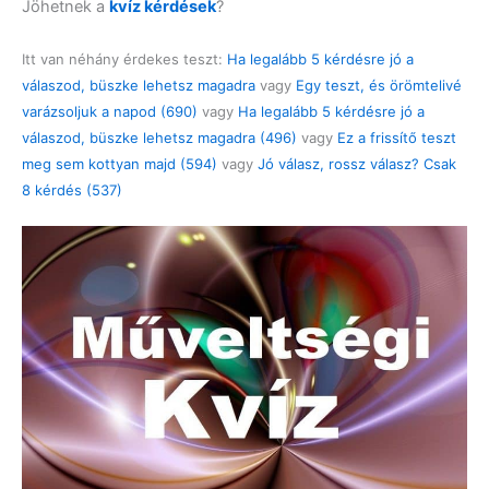
Jöhetnek a
kvíz kérdések
?
Itt van néhány érdekes teszt:
Ha legalább 5 kérdésre jó a
válaszod, büszke lehetsz magadra
vagy
Egy teszt, és örömtelivé
varázsoljuk a napod (690)
vagy
Ha legalább 5 kérdésre jó a
válaszod, büszke lehetsz magadra (496)
vagy
Ez a frissítő teszt
meg sem kottyan majd (594)
vagy
Jó válasz, rossz válasz? Csak
8 kérdés (537)