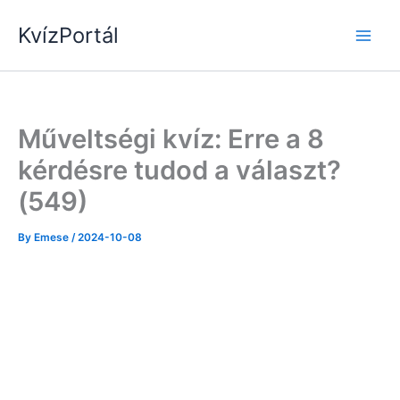
Skip
KvízPortál
to
content
Műveltségi kvíz: Erre a 8
kérdésre tudod a választ?
(549)
By
Emese
/
2024-10-08