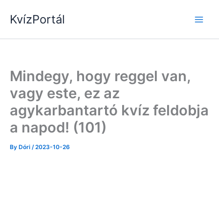
Skip
KvízPortál
to
content
Mindegy, hogy reggel van,
vagy este, ez az
agykarbantartó kvíz feldobja
a napod! (101)
By
Dóri
/
2023-10-26