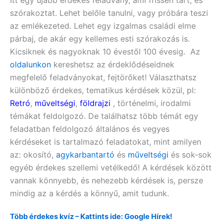
Itt egy újabb érdekes feladvány, ami frissen tart, és
szórakoztat. Lehet belőle tanulni, vagy próbára teszi
az emlékezeted. Lehet egy izgalmas családi elme
párbaj, de akár egy kellemes esti szórakozás is.
Kicsiknek és nagyoknak 10 évestől 100 évesig. Az
oldalunkon
kereshetsz az érdeklődéseidnek
megfelelő feladványokat, fejtörőket! Választhatsz
különböző érdekes, tematikus kérdések közül, pl:
Retró
,
műveltségi
,
földrajzi
, történelmi, irodalmi
témákat feldolgozó. De találhatsz több témát egy
feladatban feldolgozó általános és vegyes
kérdéseket is tartalmazó feladatokat, mint amilyen
az:
okosító,
agykarbantartó
és
műveltségi
és sok-sok
egyéb érdekes szellemi vetélkedő! A kérdések között
vannak könnyebb, és nehezebb kérdések is, persze
mindig az a kérdés a könnyű, amit tudunk.
Több érdekes kvíz – Kattints ide: Google Hírek!