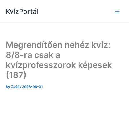
Skip
KvízPortál
to
content
Megrendítően nehéz kvíz:
8/8-ra csak a
kvízprofesszorok képesek
(187)
By
Zsófi
/
2023-08-31