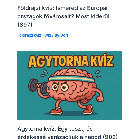
Földrajzi kvíz: Ismered az Európai
országok fővárosait? Most kiderül
(697)
Földrajzi kvíz
,
Kvíz
/ By
Dóri
Agytorna kvíz: Egy teszt, és
érdekessé varázsoljuk a napod (902)