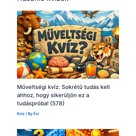
Műveltségi kvíz: Sokrétű tudás kell
ahhoz, hogy sikerüljön ez a
tudáspróba! (578)
Kvíz
/ By
Évi