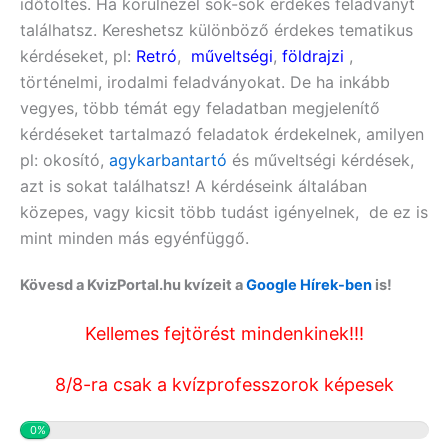
időtöltés. Ha körülnézel sok-sok érdekes feladványt
találhatsz. Kereshetsz különböző érdekes tematikus
kérdéseket, pl:
Retró
,
műveltségi
,
földrajzi
,
történelmi, irodalmi feladványokat. De ha inkább
vegyes, több témát egy feladatban megjelenítő
kérdéseket tartalmazó feladatok érdekelnek, amilyen
pl:
okosító,
agykarbantartó
és műveltségi
kérdések,
azt is sokat találhatsz! A kérdéseink általában
közepes, vagy kicsit több tudást igényelnek, de ez is
mint minden más egyénfüggő.
Kövesd a KvizPortal.hu kvízeit a
Google Hírek-ben
is!
Kellemes fejtörést mindenkinek!!!
8/8-ra csak a kvízprofesszorok képesek
0%