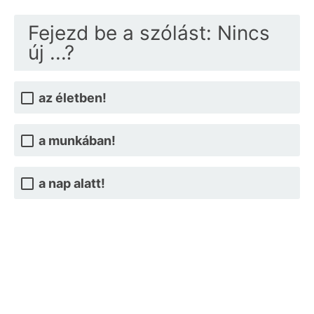
Fejezd be a szólást: Nincs
új ...?
az életben!
a munkában!
a nap alatt!