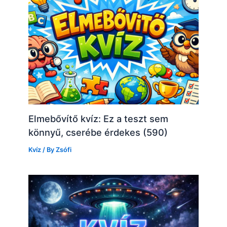
Elmebővítő kvíz: Ez a teszt sem
könnyű, cserébe érdekes (590)
Kvíz
/ By
Zsófi