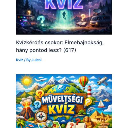
Kvízkérdés csokor: Elmebajnokság,
hány pontod lesz? (617)
Kvíz
/ By
Julcsi