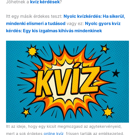
Jöhetnek a
kvíz kérdések
?
Itt egy másik érdekes teszt:
Nyolc kvízkérdés: Ha sikerül,
mindenki elismeri a tudásod
vagy ez:
Nyolc gyors kvíz
kérdés: Egy kis izgalmas kihívás mindenkinek
Itt az ideje, hogy egy kicsit megmozgasd az agytekervényeid,
mert a sok érdekes
online kvíz
frissen tartják az emlékezeted,