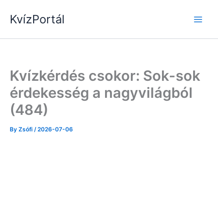
Skip
KvízPortál
to
content
Kvízkérdés csokor: Sok-sok
érdekesség a nagyvilágból
(484)
By
Zsófi
/
2026-07-06