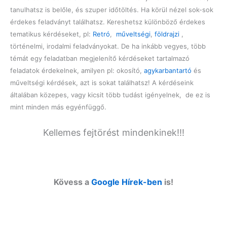
tanulhatsz is belőle, és szuper időtöltés. Ha körül nézel sok-sok
érdekes feladványt találhatsz. Kereshetsz különböző érdekes
tematikus kérdéseket, pl:
Retró
,
műveltségi
,
földrajzi
,
történelmi, irodalmi feladványokat. De ha inkább vegyes, több
témát egy feladatban megjelenítő kérdéseket tartalmazó
feladatok érdekelnek, amilyen pl: okosító,
agykarbantartó
és
műveltségi kérdések, azt is sokat találhatsz! A kérdéseink
általában közepes, vagy kicsit több tudást igényelnek, de ez is
mint minden más egyénfüggő.
Kellemes fejtörést mindenkinek!!!
Kövess a
Google Hírek-ben
is!