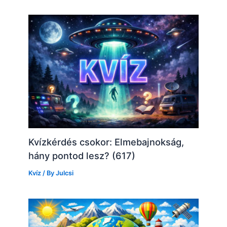
Kvízkérdés csokor: Elmebajnokság,
hány pontod lesz? (617)
Kvíz
/ By
Julcsi