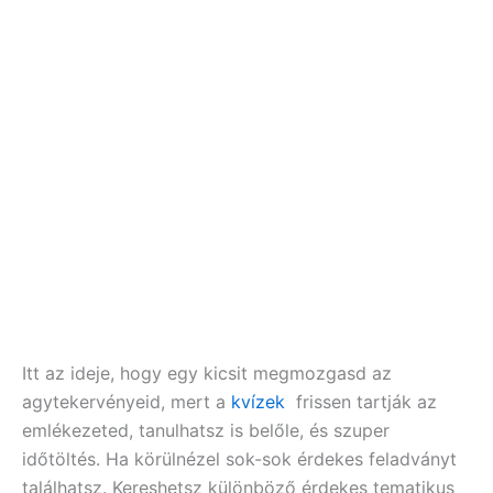
Itt az ideje, hogy egy kicsit megmozgasd az
agytekervényeid, mert a
kvízek
frissen tartják az
emlékezeted, tanulhatsz is belőle, és szuper
időtöltés. Ha körülnézel sok-sok érdekes feladványt
találhatsz. Kereshetsz különböző érdekes tematikus