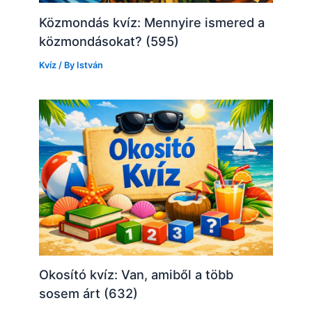
Közmondás kvíz: Mennyire ismered a
közmondásokat? (595)
Kvíz
/ By
István
Okosító kvíz: Van, amiből a több
sosem árt (632)