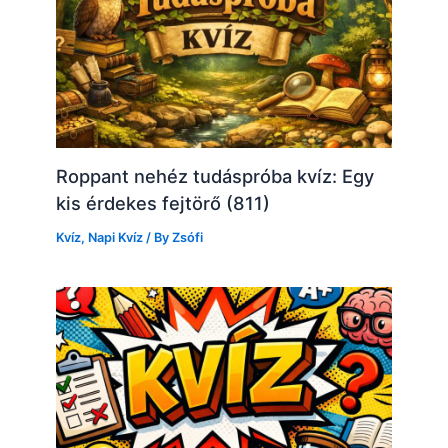
Roppant nehéz tudáspróba kvíz: Egy
kis érdekes fejtörő (811)
Kvíz
,
Napi Kvíz
/ By
Zsófi