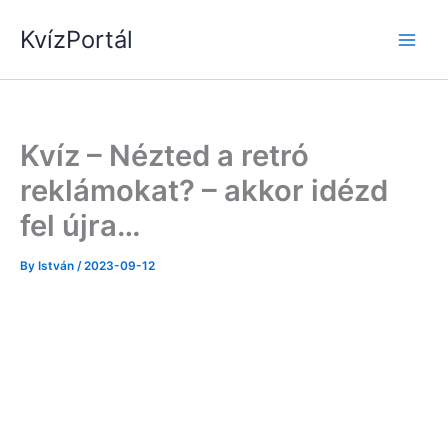
Skip
KvízPortál
to
content
Kvíz – Nézted a retró
reklámokat? – akkor idézd
fel újra…
By
István
/
2023-09-12