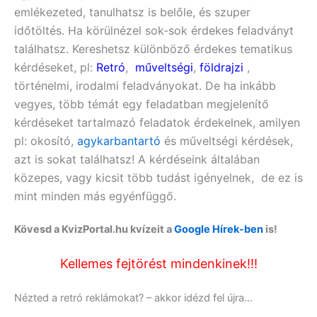
emlékezeted, tanulhatsz is belőle, és szuper
időtöltés. Ha körülnézel sok-sok érdekes feladványt
találhatsz. Kereshetsz különböző érdekes tematikus
kérdéseket, pl:
Retró
,
műveltségi
,
földrajzi
,
történelmi, irodalmi feladványokat. De ha inkább
vegyes, több témát egy feladatban megjelenítő
kérdéseket tartalmazó feladatok érdekelnek, amilyen
pl:
okosító,
agykarbantartó
és műveltségi
kérdések,
azt is sokat találhatsz! A kérdéseink általában
közepes, vagy kicsit több tudást igényelnek, de ez is
mint minden más egyénfüggő.
Kövesd a KvizPortal.hu kvízeit a
Google Hírek-ben
is!
Kellemes fejtörést mindenkinek!!!
Nézted a retró reklámokat? – akkor idézd fel újra…