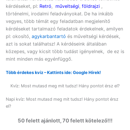
kérdéseket, pl:
Retró
,
műveltségi
,
földrajzi
,
történelmi, irodalmi feladványokat. De ha inkább
vegyes, több témát egy feladatban megjelenítő
kérdéseket tartalmazó feladatok érdekelnek, amilyen
pl:
okosító,
agykarbantartó
és műveltségi
kérdések,
azt is sokat találhatsz! A kérdéseink általában
közepes, vagy kicsit több tudást igényelnek, de ez is
mint minden más egyénfüggő.
Több érdekes kvíz – Kattints ide: Google Hírek!
Kvíz: Most mutasd meg mit tudsz! Hány pontot érsz el?
Napi kvíz: Most mutasd meg mit tudsz! Hány pontot érsz
el?
50 felett ajánlott, 70 felett kötelező!!!