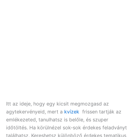
Itt az ideje, hogy egy kicsit megmozgasd az
agytekervényeid, mert a
kvízek
frissen tartják az
emlékezeted, tanulhatsz is belőle, és szuper
időtöltés. Ha körülnézel sok-sok érdekes feladványt
találhatsz. Kereshetsz különböző érdekes tematikus