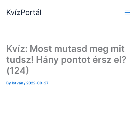
Skip
KvízPortál
to
content
Kvíz: Most mutasd meg mit
tudsz! Hány pontot érsz el?
(124)
By
István
/
2022-09-27