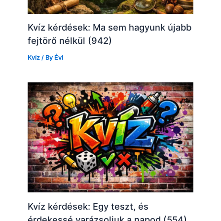
Kvíz kérdések: Ma sem hagyunk újabb
fejtörő nélkül (942)
Kvíz
/ By
Évi
Kvíz kérdések: Egy teszt, és
érdekessé varázsoljuk a napod (554)