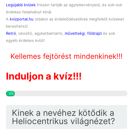
Legújabb kvízek
frissen tartják az agytekervényeid, és sok-sok
érdekes feladványt kínál.
A
kvizportal.hu
oldalon az érdeklődéseidnek megfelelő kvízeket
kereshetsz!
Retró
, okosító, agykarbantartó,
műveltségi
,
földrajzi
és sok
egyéb érdekes kvízt!
Kellemes fejtörést mindenkinek!!!
Induljon a kvíz!!!
0%
Kinek a nevéhez kötődik a
Heliocentrikus világnézet?