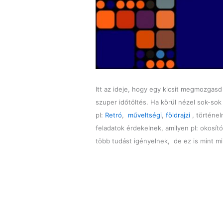
Itt az ideje, hogy egy kicsit megmozgas
szuper időtöltés. Ha körül nézel sok-so
pl:
Retró
,
műveltségi
,
földrajzi
, történel
feladatok érdekelnek, amilyen pl: okosít
több tudást igényelnek, de ez is mint 