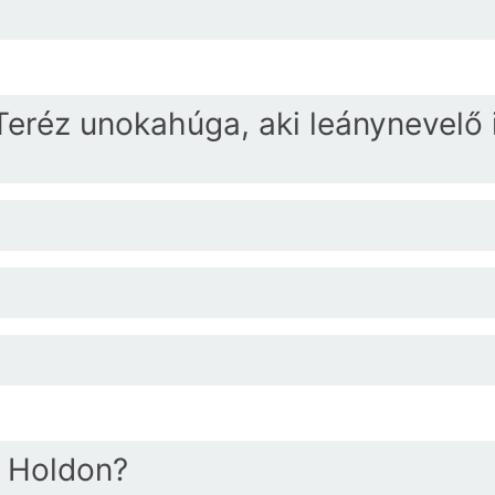
Teréz unokahúga, aki leánynevelő i
a Holdon?