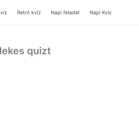
kvíz
Retró kvíz
Napi feladat
Napi Kvíz
dekes quizt