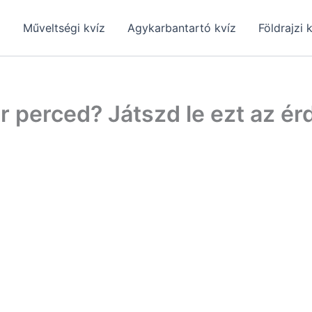
z
Műveltségi kvíz
Agykarbantartó kvíz
Földrajzi 
r perced? Játszd le ezt az ér