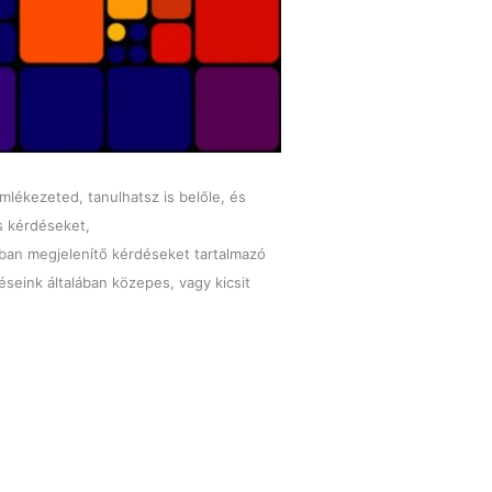
mlékezeted, tanulhatsz is belőle, és
s kérdéseket,
tban megjelenítő kérdéseket tartalmazó
éseink általában közepes, vagy kicsit