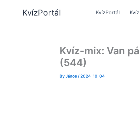
Skip
KvízPortál
to
KvízPortál
Kví
content
Kvíz-mix: Van pá
(544)
By
János
/
2024-10-04