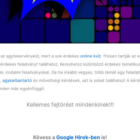
d az agytekervényeid, mert a sok érdekes
online kvíz
frissen tartják az e
k érdekes feladványt találhatsz. Kereshetsz különböző érdekes tematiku
mi, irodalmi feladványokat. De ha inkább vegyes, több témát egy felada
ó,
agykarbantartó
és műveltségi kérdések, azt is sokat találhatsz! A kérd
minden más egyénfüggő.
Kellemes fejtörést mindenkinek!!!
Kövess a
Google Hírek-ben
is!