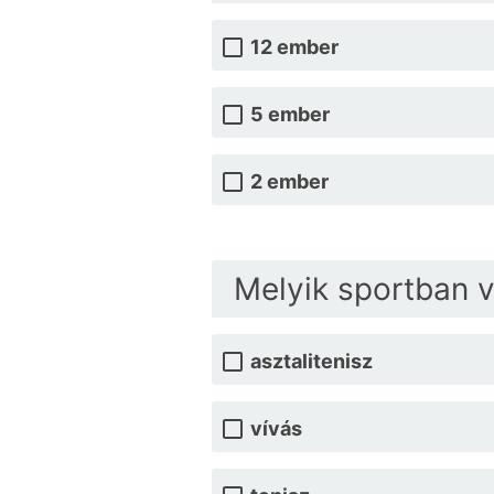
12 ember
5 ember
2 ember
Melyik sportban v
asztalitenisz
vívás