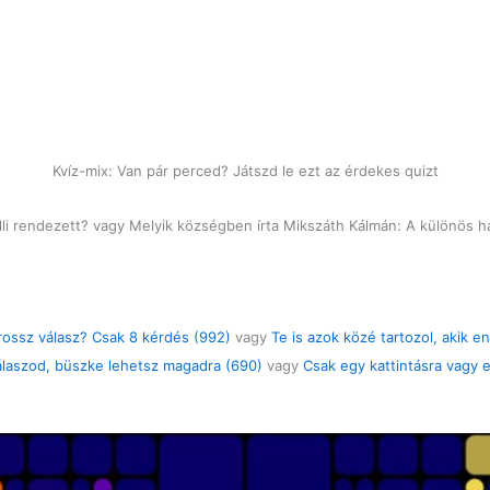
Kvíz-mix: Van pár perced? Játszd le ezt az érdekes quizt
relli rendezett? vagy Melyik községben írta Mikszáth Kálmán: A különös 
 rossz válasz? Csak 8 kérdés (992)
vagy
Te is azok közé tartozol, akik en
válaszod, büszke lehetsz magadra (690)
vagy
Csak egy kattintásra vagy e
)