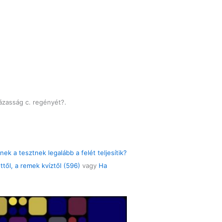
házasság c. regényét?.
nek a tesztnek legalább a felét teljesítik?
ttől, a remek kvíztől (596)
vagy
Ha