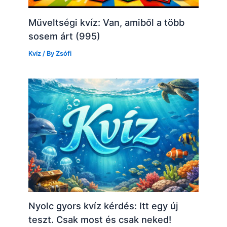
Műveltségi kvíz: Van, amiből a több
sosem árt (995)
Kvíz
/ By
Zsófi
Nyolc gyors kvíz kérdés: Itt egy új
teszt. Csak most és csak neked!