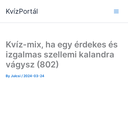
Skip
KvízPortál
to
content
Kvíz-mix, ha egy érdekes és
izgalmas szellemi kalandra
vágysz (802)
By
Julcsi
/
2024-03-24