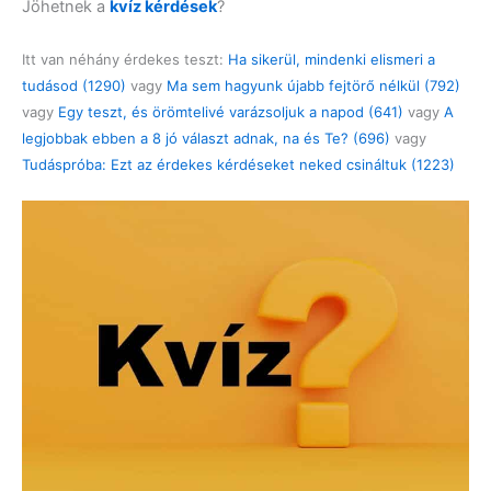
Jöhetnek a
kvíz kérdések
?
Itt van néhány érdekes teszt:
Ha sikerül, mindenki elismeri a
tudásod (1290)
vagy
Ma sem hagyunk újabb fejtörő nélkül (792)
vagy
Egy teszt, és örömtelivé varázsoljuk a napod (641)
vagy
A
legjobbak ebben a 8 jó választ adnak, na és Te? (696)
vagy
Tudáspróba: Ezt az érdekes kérdéseket neked csináltuk (1223)