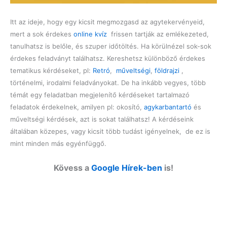
Itt az ideje, hogy egy kicsit megmozgasd az agytekervényeid,
mert a sok érdekes
online kvíz
frissen tartják az emlékezeted,
tanulhatsz is belőle, és szuper időtöltés. Ha körülnézel sok-sok
érdekes feladványt találhatsz. Kereshetsz különböző érdekes
tematikus kérdéseket, pl:
Retró
,
műveltségi
,
földrajzi
,
történelmi, irodalmi feladványokat. De ha inkább vegyes, több
témát egy feladatban megjelenítő kérdéseket tartalmazó
feladatok érdekelnek, amilyen pl: okosító,
agykarbantartó
és
műveltségi kérdések, azt is sokat találhatsz! A kérdéseink
általában közepes, vagy kicsit több tudást igényelnek, de ez is
mint minden más egyénfüggő.
Kövess a
Google Hírek-ben
is!