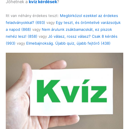
Jöhetnek a
kvíz kérdések
?
Itt van néhány érdekes teszt:
Megbirkózol ezekkel az érdekes
feladványokkal? (693)
vagy
Egy teszt, és örömtelivé varázsoljuk
a napod (868)
vagy
Nem árulunk zsákbamacskát, ez piszok
nehéz lesz! (858)
vagy
Jó válasz, rossz válasz? Csak 8 kérdés
(993)
vagy
Elmebajnokság. Újabb quiz, újabb fejtörő (438)