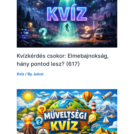
Kvízkérdés csokor: Elmebajnokság,
hány pontod lesz? (617)
Kvíz
/ By
Julcsi