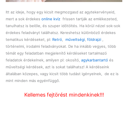
Itt az ideje, hogy egy kicsit megmozgasd az agytekervényeid,
mert a sok érdekes
online kvíz
frissen tartják az emlékezeted,
tanulhatsz is belőle, és szuper időtöltés. Ha körül nézel sok-sok
érdekes feladványt találhatsz. Kereshetsz különböző érdekes
tematikus kérdéseket, pl:
Retró
,
műveltségi
,
földrajzi
,
történelmi, irodalmi feladványokat. De ha inkább vegyes, több
témát egy feladatban megjelenítő kérdéseket tartalmazó
feladatok érdekelnek, amilyen pl: okosító,
agykarbantartó
és
műveltségi kérdések, azt is sokat találhatsz! A kérdéseink
általában közepes, vagy kicsit több tudást igényelnek, de ez is
mint minden más egyénfüggő.
Kellemes fejtörést mindenkinek!!!