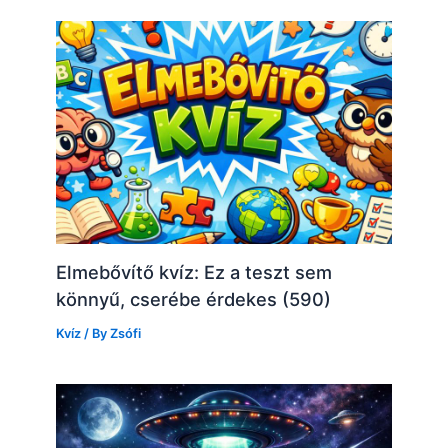
Elmebővítő kvíz: Ez a teszt sem
könnyű, cserébe érdekes (590)
Kvíz
/ By
Zsófi