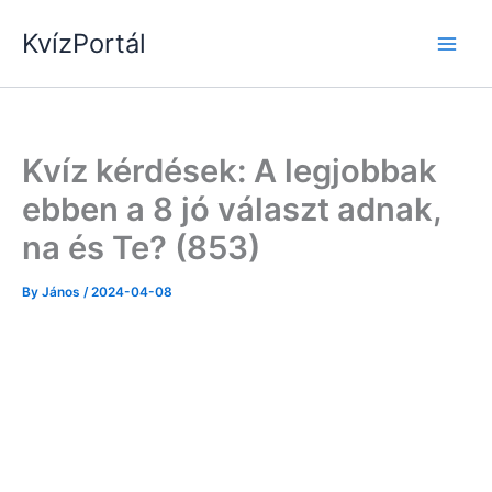
Skip
KvízPortál
to
content
Kvíz kérdések: A legjobbak
ebben a 8 jó választ adnak,
na és Te? (853)
By
János
/
2024-04-08