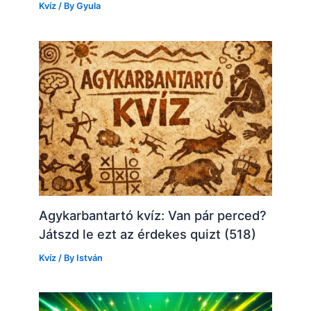
Kvíz
/ By
Gyula
Agykarbantartó kvíz: Van pár perced?
Játszd le ezt az érdekes quizt (518)
Kvíz
/ By
István