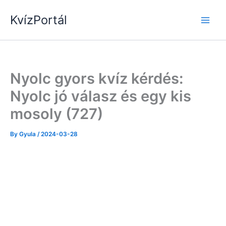
Skip
KvízPortál
to
content
Nyolc gyors kvíz kérdés:
Nyolc jó válasz és egy kis
mosoly (727)
By
Gyula
/
2024-03-28