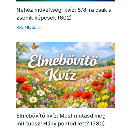
Nehéz műveltségi kvíz: 8/8-ra csak a
zsenik képesek (602)
Kvíz
/ By
Julcsi
Elmebővítő kvíz: Most mutasd meg
mit tudsz! Hány pontod lett? (780)