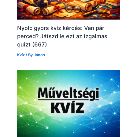
Nyolc gyors kvíz kérdés: Van pár
perced? Játszd le ezt az izgalmas
quizt (667)
Kvíz
/ By
János