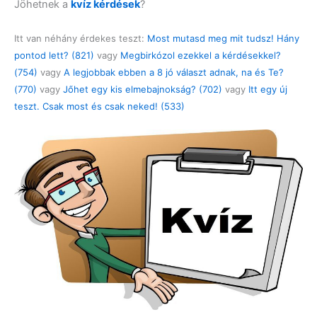
Jöhetnek a
kvíz kérdések
?
Itt van néhány érdekes teszt:
Most mutasd meg mit tudsz! Hány
pontod lett? (821)
vagy
Megbirkózol ezekkel a kérdésekkel?
(754)
vagy
A legjobbak ebben a 8 jó választ adnak, na és Te?
(770)
vagy
Jőhet egy kis elmebajnokság? (702)
vagy
Itt egy új
teszt. Csak most és csak neked! (533)