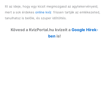
Itt az ideje, hogy egy kicsit megmozgasd az agytekervényeid,
mert a sok érdekes
online kvíz
frissen tartják az emlékezeted,
tanulhatsz is belőle, és szuper időtöltés.
Kövesd a KvizPortal.hu kvízeit a
Google Hírek-
ben
is!