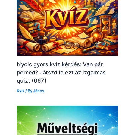
Nyolc gyors kvíz kérdés: Van pár
perced? Játszd le ezt az izgalmas
quizt (667)
Kvíz
/ By
János