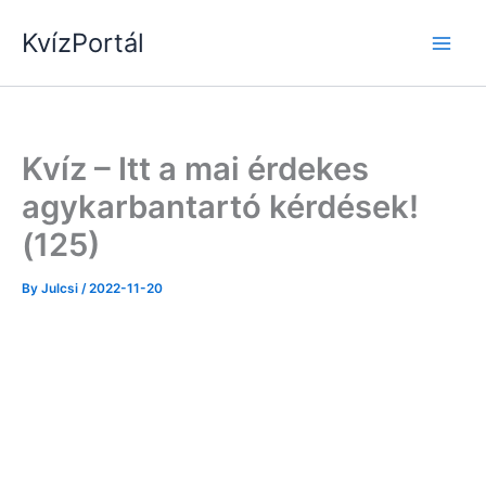
Skip
KvízPortál
to
content
Kvíz – Itt a mai érdekes
agykarbantartó kérdések!
(125)
By
Julcsi
/
2022-11-20