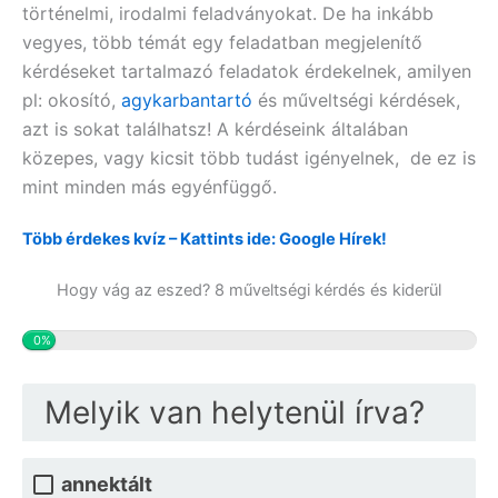
történelmi, irodalmi feladványokat. De ha inkább
vegyes, több témát egy feladatban megjelenítő
kérdéseket tartalmazó feladatok érdekelnek, amilyen
pl:
okosító,
agykarbantartó
és műveltségi
kérdések,
azt is sokat találhatsz! A kérdéseink általában
közepes, vagy kicsit több tudást igényelnek, de ez is
mint minden más egyénfüggő.
Több érdekes kvíz – Kattints ide: Google Hírek!
Hogy vág az eszed? 8 műveltségi kérdés és kiderül
0%
Melyik van helytenül írva?
annektált