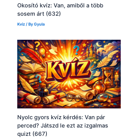
Okosító kvíz: Van, amiből a több
sosem árt (632)
Kvíz
/ By
Gyula
Nyolc gyors kvíz kérdés: Van pár
perced? Játszd le ezt az izgalmas
quizt (667)