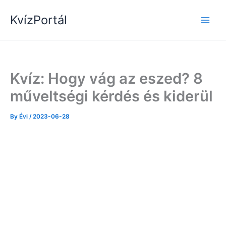
Skip
KvízPortál
to
content
Kvíz: Hogy vág az eszed? 8
műveltségi kérdés és kiderül
By
Évi
/
2023-06-28