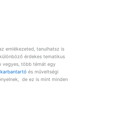
az emlékezeted, tanulhatsz is
z különböző érdekes tematikus
bb vegyes, több témát egy
karbantartó
és műveltségi
gényelnek, de ez is mint minden