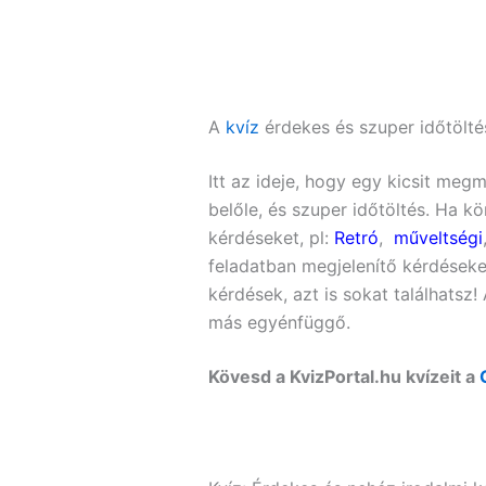
A
kvíz
érdekes és szuper időtöltés
Itt az ideje, hogy egy kicsit me
belőle, és szuper időtöltés. Ha k
kérdéseket, pl:
Retró
,
műveltségi
feladatban megjelenítő kérdéseke
kérdések, azt is sokat találhatsz
más egyénfüggő.
Kövesd a KvizPortal.hu kvízeit a