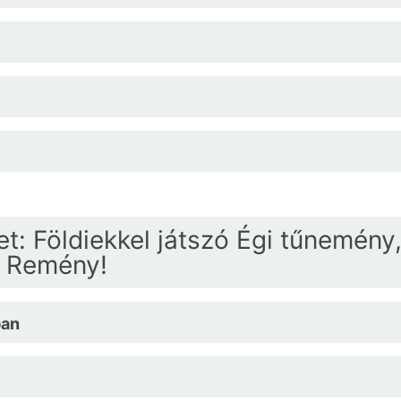
et: Földiekkel játszó Égi tűnemény
k Remény!
ban