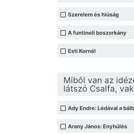
Szerelem és hiúság
A funtineli boszorkány
Esti Kornél
Miből van az idéz
látszó Csalfa, va
Ady Endre: Lédával a bál
Arany János: Enyhülés