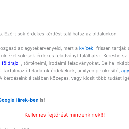
. Ezért sok érdekes kérdést találhatsz az oldalunkon.
gmozgasd az agytekervényeid, mert a
kvízek
frissen tartják 
örülnézel sok-sok érdekes feladványt találhatsz. Kereshets
,
földrajzi
, történelmi, irodalmi feladványokat. De ha inká
t tartalmazó feladatok érdekelnek, amilyen pl:
okosító,
agy
! A kérdéseink általában közepes, vagy kicsit több tudást i
Google Hírek-ben
is!
Kellemes fejtörést mindenkinek!!!