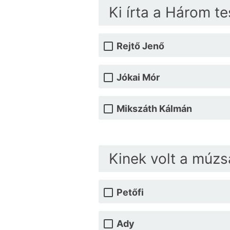
Ki írta a Három te
Rejtő Jenő
Jókai Mór
Mikszáth Kálmán
Kinek volt a múzsá
Petőfi
Ady