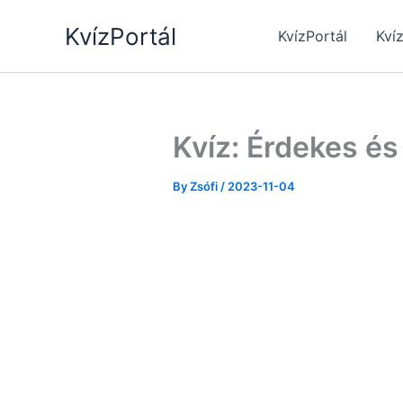
Skip
KvízPortál
to
KvízPortál
Kví
content
Kvíz: Érdekes és
By
Zsófi
/
2023-11-04