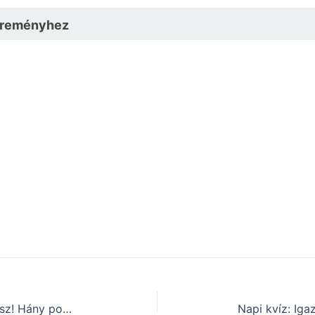
A reményhez
Mutasd meg, mennyi mindent tudsz! Hány pontot érsz el ezen a műveltségi kvízen? (441)