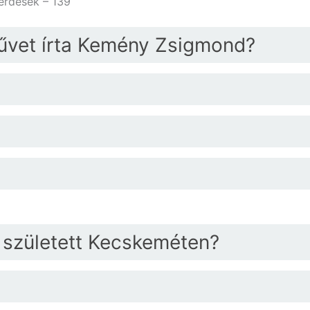
kérdések – 139
művet írta Kemény Zsigmond?
k született Kecskeméten?