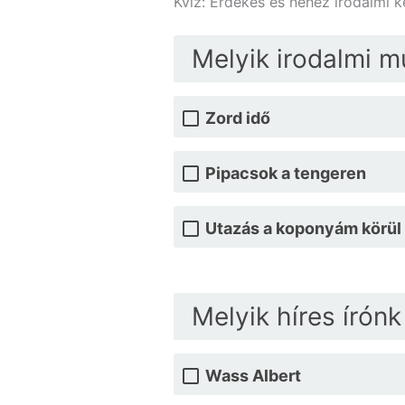
Kvíz: Érdekes és nehéz irodalmi 
Melyik irodalmi 
Zord idő
Pipacsok a tengeren
Utazás a koponyám körül
Melyik híres írón
Wass Albert