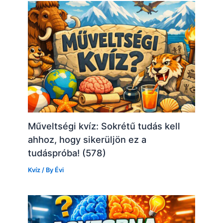
Műveltségi kvíz: Sokrétű tudás kell
ahhoz, hogy sikerüljön ez a
tudáspróba! (578)
Kvíz
/ By
Évi