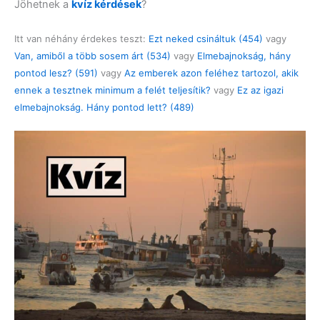
Jöhetnek a
kvíz kérdések
?
Itt van néhány érdekes teszt:
Ezt neked csináltuk (454)
vagy
Van, amiből a több sosem árt (534)
vagy
Elmebajnokság, hány
pontod lesz? (591)
vagy
Az emberek azon feléhez tartozol, akik
ennek a tesztnek minimum a felét teljesítik?
vagy
Ez az igazi
elmebajnokság. Hány pontod lett? (489)