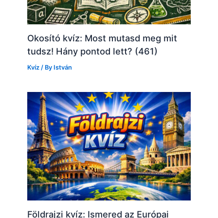
Okosító kvíz: Most mutasd meg mit
tudsz! Hány pontod lett? (461)
Kvíz
/ By
István
Földrajzi kvíz: Ismered az Európai