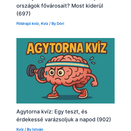
országok fővárosait? Most kiderül
(697)
Földrajzi kvíz
,
Kvíz
/ By
Dóri
Agytorna kvíz: Egy teszt, és
érdekessé varázsoljuk a napod (902)
Kvíz
/ By
István