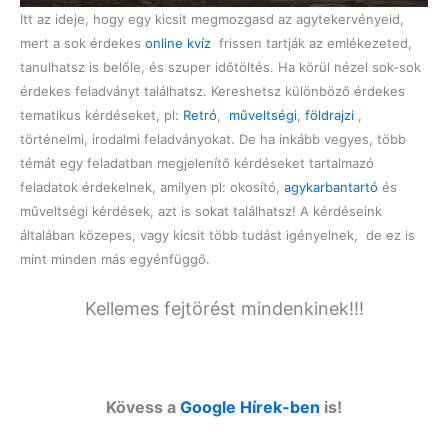
Itt az ideje, hogy egy kicsit megmozgasd az agytekervényeid,
mert a sok érdekes
online kvíz
frissen tartják az emlékezeted,
tanulhatsz is belőle, és szuper időtöltés. Ha körül nézel sok-sok
érdekes feladványt találhatsz. Kereshetsz különböző érdekes
tematikus kérdéseket, pl:
Retró
,
műveltségi
,
földrajzi
,
történelmi, irodalmi feladványokat. De ha inkább vegyes, több
témát egy feladatban megjelenítő kérdéseket tartalmazó
feladatok érdekelnek, amilyen pl: okosító,
agykarbantartó
és
műveltségi kérdések, azt is sokat találhatsz! A kérdéseink
általában közepes, vagy kicsit több tudást igényelnek, de ez is
mint minden más egyénfüggő.
Kellemes fejtörést mindenkinek!!!
Kövess a
Google Hírek-ben
is!