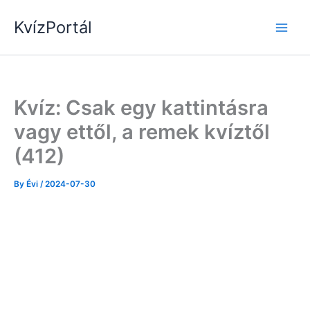
Skip
KvízPortál
to
content
Kvíz: Csak egy kattintásra
vagy ettől, a remek kvíztől
(412)
By
Évi
/
2024-07-30