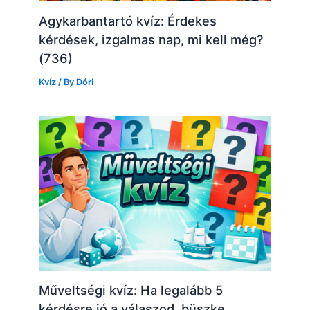
Agykarbantartó kvíz: Érdekes
kérdések, izgalmas nap, mi kell még?
(736)
Kvíz
/ By
Dóri
Műveltségi kvíz: Ha legalább 5
kérdésre jó a válaszod, büszke