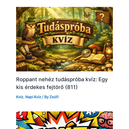
Roppant nehéz tudáspróba kvíz: Egy
kis érdekes fejtörő (811)
Kvíz
,
Napi Kvíz
/ By
Zsófi