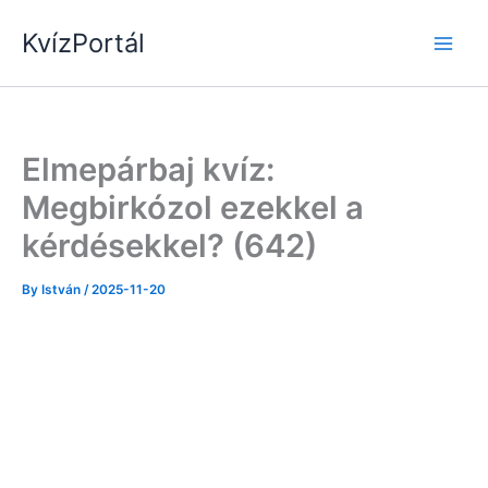
Skip
KvízPortál
to
content
Elmepárbaj kvíz:
Megbirkózol ezekkel a
kérdésekkel? (642)
By
István
/
2025-11-20