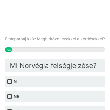
Elmepárbaj kvíz: Megbirkózol ezekkel a kérdésekkel?
0%
Mi Norvégia felségjelzése?
N
NR