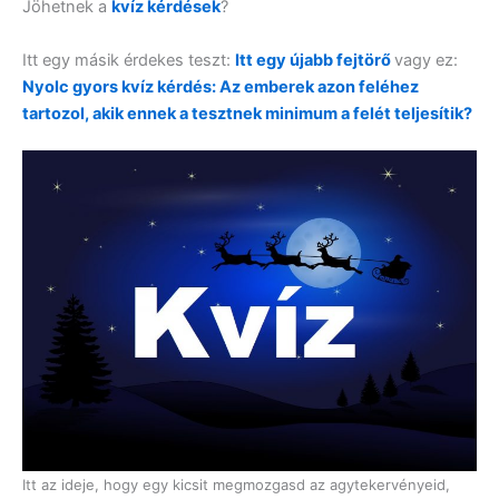
Jöhetnek a
kvíz kérdések
?
Itt egy másik érdekes teszt:
Itt egy újabb fejtörő
vagy ez:
Nyolc gyors kvíz kérdés: Az emberek azon feléhez
tartozol, akik ennek a tesztnek minimum a felét teljesítik?
Itt az ideje, hogy egy kicsit megmozgasd az agytekervényeid,