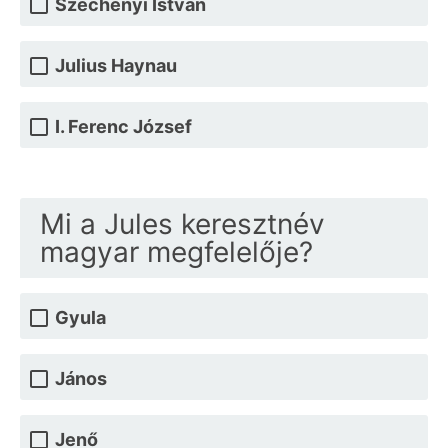
Széchenyi István
Julius Haynau
I. Ferenc József
Mi a Jules keresztnév
magyar megfelelője?
Gyula
János
Jenő