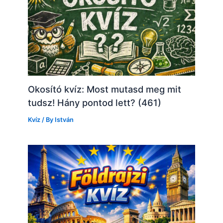
Okosító kvíz: Most mutasd meg mit
tudsz! Hány pontod lett? (461)
Kvíz
/ By
István