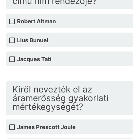
című film rendezője?
Robert Altman
Lius Bunuel
Jacques Tati
Kiről nevezték el az
áramerősség gyakorlati
mértékegységét?
James Prescott Joule