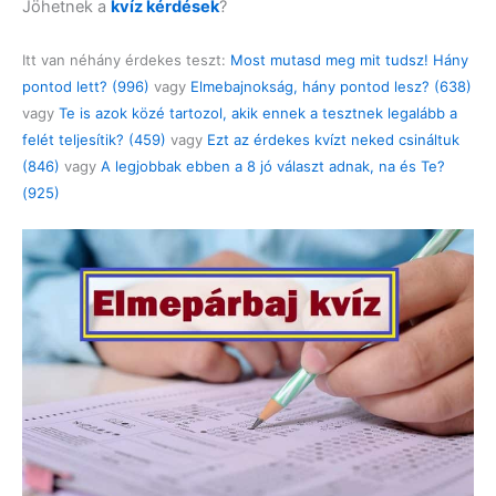
Jöhetnek a
kvíz kérdések
?
Itt van néhány érdekes teszt:
Most mutasd meg mit tudsz! Hány
pontod lett? (996)
vagy
Elmebajnokság, hány pontod lesz? (638)
vagy
Te is azok közé tartozol, akik ennek a tesztnek legalább a
felét teljesítik? (459)
vagy
Ezt az érdekes kvízt neked csináltuk
(846)
vagy
A legjobbak ebben a 8 jó választ adnak, na és Te?
(925)