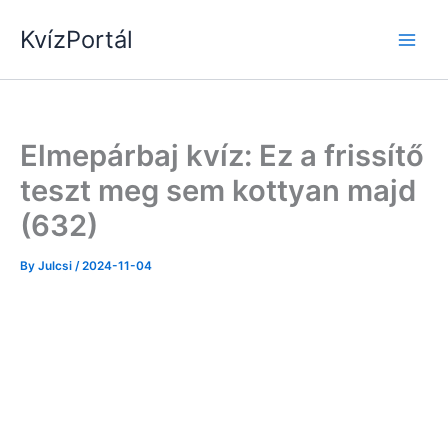
Skip
KvízPortál
to
content
Elmepárbaj kvíz: Ez a frissítő
teszt meg sem kottyan majd
(632)
By
Julcsi
/
2024-11-04