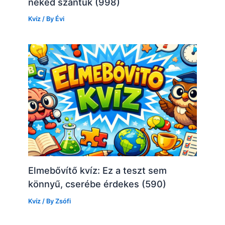
neked szántuk (998)
Kvíz
/ By
Évi
Elmebővítő kvíz: Ez a teszt sem
könnyű, cserébe érdekes (590)
Kvíz
/ By
Zsófi