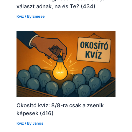
választ adnak, na és Te? (434)
Kvíz
/ By
Emese
Okosító kvíz: 8/8-ra csak a zsenik
képesek (416)
Kvíz
/ By
János