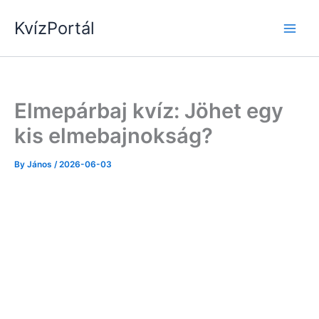
Skip
KvízPortál
to
content
Elmepárbaj kvíz: Jöhet egy
kis elmebajnokság?
By
János
/
2026-06-03