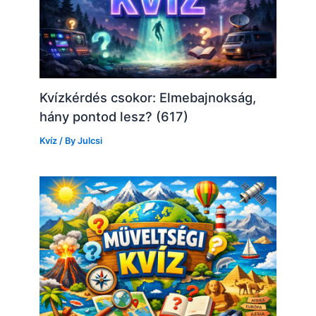
Kvízkérdés csokor: Elmebajnokság,
hány pontod lesz? (617)
Kvíz
/ By
Julcsi