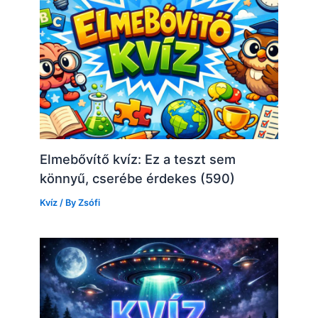
Elmebővítő kvíz: Ez a teszt sem
könnyű, cserébe érdekes (590)
Kvíz
/ By
Zsófi