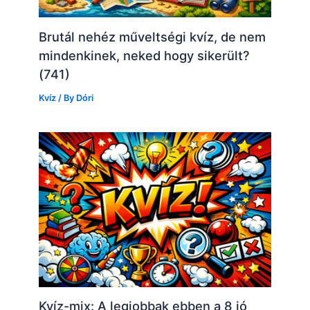
Brutál nehéz műveltségi kvíz, de nem
mindenkinek, neked hogy sikerült?
(741)
Kvíz
/ By
Dóri
Kvíz-mix: A legjobbak ebben a 8 jó