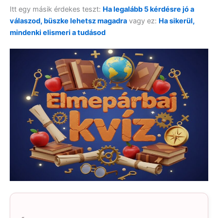
Itt egy másik érdekes teszt:
Ha legalább 5 kérdésre jó a
válaszod, büszke lehetsz magadra
vagy ez:
Ha sikerül,
mindenki elismeri a tudásod