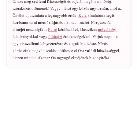
szellemi frissességét
Őrizze meg
és adja át magát a minőségi
agytornán
szórakozás örömének! Vegyen részt egy közös
, ahol az
Kvíz
Ön élettapasztalata a legnagyobb érték.
kínálatunk segít
karbantartani memóriáját
Pörgesse fel
és a koncentrációt.
elméjét
műveltségi
nosztalgikus
Retró
kérdésekkel, klasszikus
feladványokkal vagy
földrajzi
érdekességekkel. Várjuk naponta
szellemi kényeztetésre
egy kis
és kognitív edzésre. Nívós
valódi büszkeséggel
kérdéseink megválaszolása tölthesse el Önt
,
hiszen minden siker az Ön ragyogó elméjének bizonyítéka!