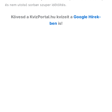
és nem utolsó sorban szuper időtöltés.
Kövesd a KvizPortal.hu kvízeit a
Google Hírek-
ben
is!