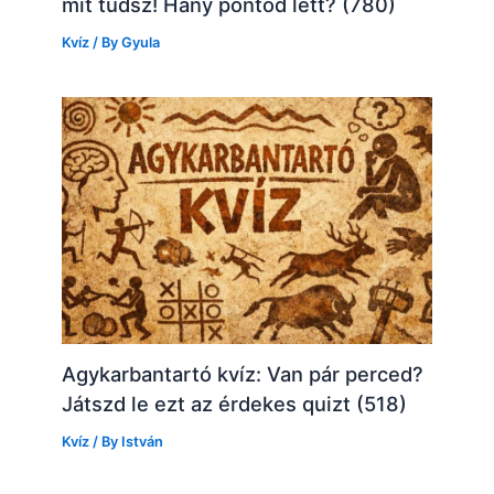
mit tudsz! Hány pontod lett? (780)
Kvíz
/ By
Gyula
Agykarbantartó kvíz: Van pár perced?
Játszd le ezt az érdekes quizt (518)
Kvíz
/ By
István