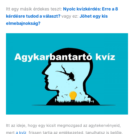
Itt egy másik érdekes teszt:
Nyolc kvízkérdés: Erre a 8
kérdésre tudod a választ?
vagy ez:
Jöhet egy kis
elmebajnokság?
Itt az ideje, hogy egy kicsit megmozgasd az agytekervényeid,
mert
a kvíz
frissen tartja az emlékezeted, tanulhatsz is belőle,