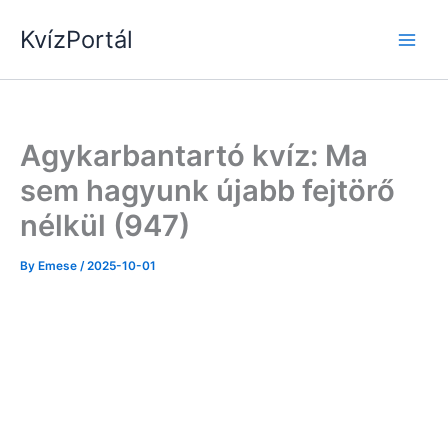
Skip
KvízPortál
to
content
Agykarbantartó kvíz: Ma
sem hagyunk újabb fejtörő
nélkül (947)
By
Emese
/
2025-10-01