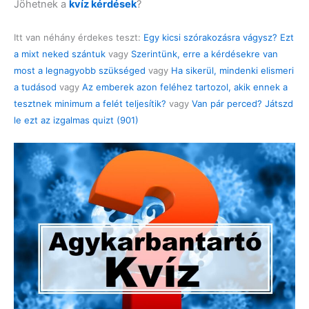
Jöhetnek a
kvíz kérdések
?
Itt van néhány érdekes teszt:
Egy kicsi szórakozásra vágysz? Ezt
a mixt neked szántuk
vagy
Szerintünk, erre a kérdésekre van
most a legnagyobb szükséged
vagy
Ha sikerül, mindenki elismeri
a tudásod
vagy
Az emberek azon feléhez tartozol, akik ennek a
tesztnek minimum a felét teljesítik?
vagy
Van pár perced? Játszd
le ezt az izgalmas quizt (901)