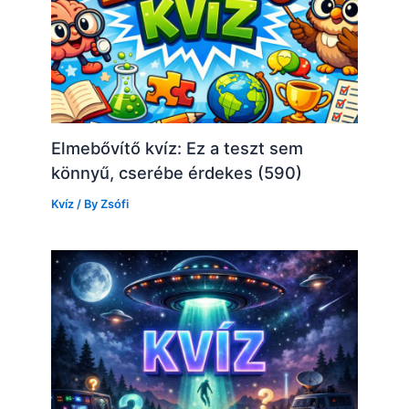
Elmebővítő kvíz: Ez a teszt sem
könnyű, cserébe érdekes (590)
Kvíz
/ By
Zsófi