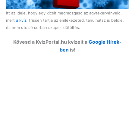
Itt az ideje, hogy egy kicsit megmozgasd az agytekervényeid,
mert
a kvíz
frissen tartja az emlékezeted, tanulhatsz is belőle,
és nem utolsó sorban szuper időtöltés.
Kövesd a KvizPortal.hu kvízeit a
Google Hírek-
ben
is!