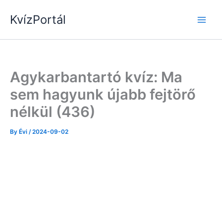
Skip
KvízPortál
to
content
Agykarbantartó kvíz: Ma
sem hagyunk újabb fejtörő
nélkül (436)
By
Évi
/
2024-09-02