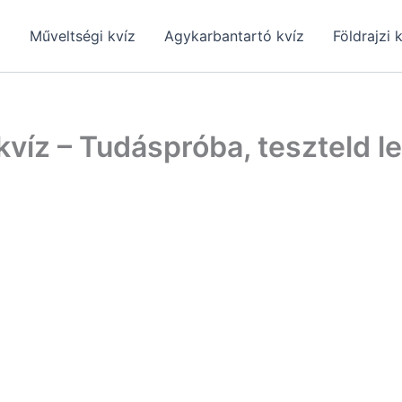
z
Műveltségi kvíz
Agykarbantartó kvíz
Földrajzi 
víz – Tudáspróba, teszteld l