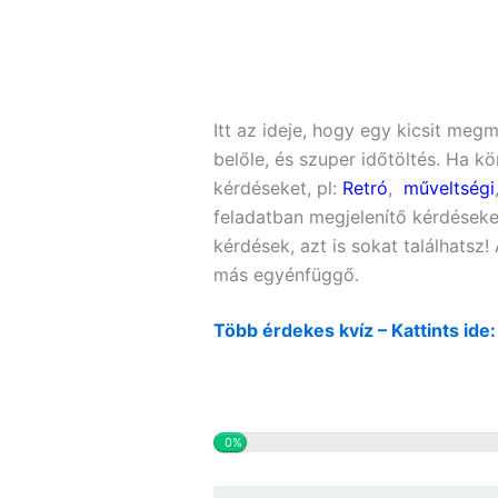
Itt az ideje, hogy egy kicsit me
belőle, és szuper időtöltés. Ha k
kérdéseket, pl:
Retró
,
műveltségi
feladatban megjelenítő kérdéseke
kérdések, azt is sokat találhatsz
más egyénfüggő.
Több érdekes kvíz – Kattints ide
0%