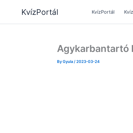
Skip
KvízPortál
to
KvízPortál
Kví
content
Agykarbantartó k
By
Gyula
/
2023-03-24