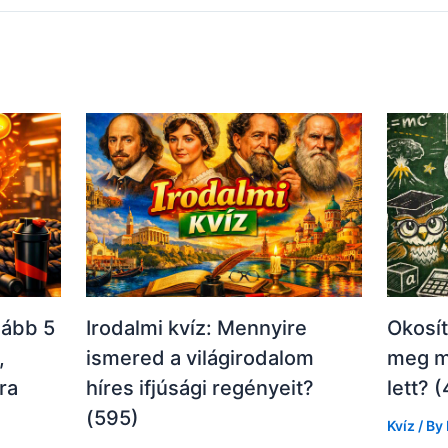
lább 5
Irodalmi kvíz: Mennyire
Okosít
,
ismered a világirodalom
meg m
ra
híres ifjúsági regényeit?
lett? 
(595)
Kvíz
/ By