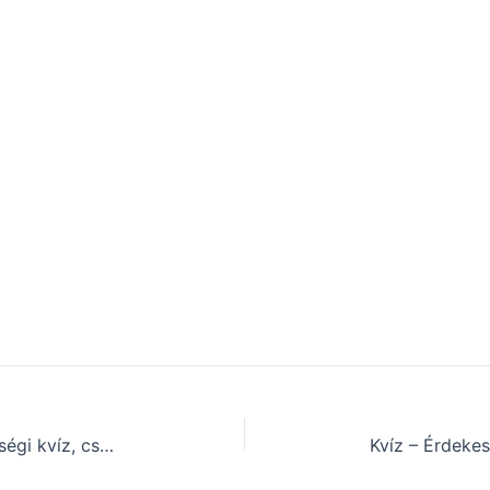
Unatkozol? Itt egy szuper műveltségi kvíz, csak rád vár! (137)