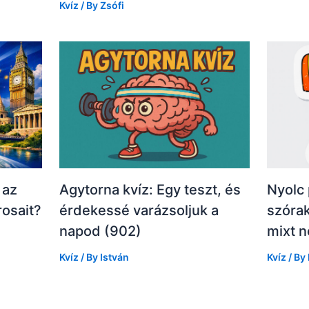
Kvíz
/ By
Zsófi
 az
Agytorna kvíz: Egy teszt, és
Nyolc 
rosait?
érdekessé varázsoljuk a
szórak
napod (902)
mixt 
Kvíz
/ By
István
Kvíz
/ By