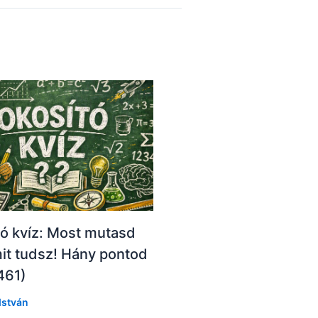
ó kvíz: Most mutasd
it tudsz! Hány pontod
(461)
István