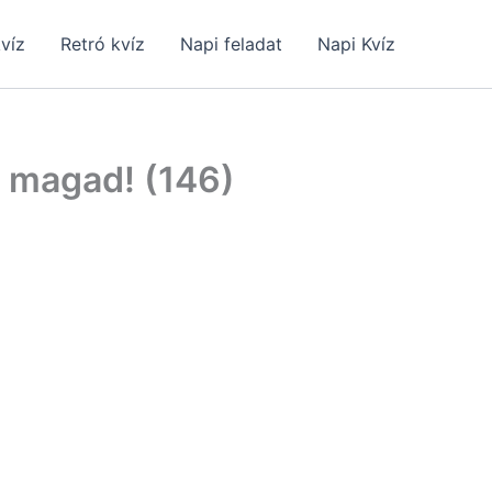
kvíz
Retró kvíz
Napi feladat
Napi Kvíz
e magad! (146)