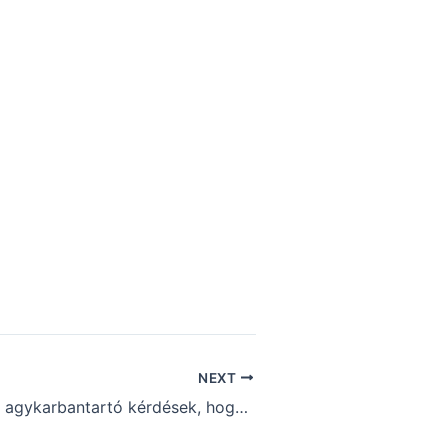
NEXT
Kvíz – Érdekes agykarbantartó kérdések, hogy ma se unatkozz! (215)