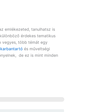
az emlékezeted, tanulhatsz is
z különböző érdekes tematikus
bb vegyes, több témát egy
karbantartó
és műveltségi
gényelnek, de ez is mint minden