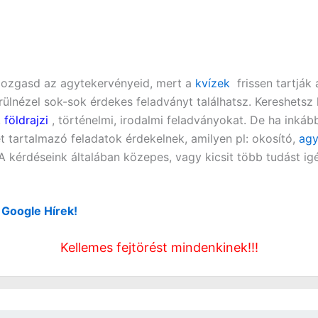
gmozgasd az agytekervényeid, mert a
kvízek
frissen tartják 
örülnézel sok-sok érdekes feladványt találhatsz. Kereshets
,
földrajzi
, történelmi, irodalmi feladványokat. De ha inká
t tartalmazó feladatok érdekelnek, amilyen pl:
okosító,
agy
! A kérdéseink általában közepes, vagy kicsit több tudást i
: Google Hírek!
Kellemes fejtörést mindenkinek!!!