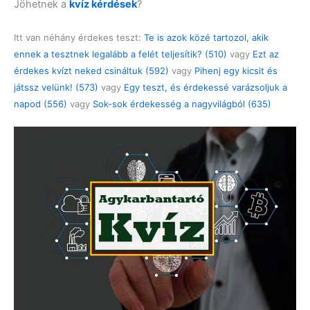
Jöhetnek a
kvíz kérdések
?
Itt van néhány érdekes teszt:
Te is azok közé tartozol, akik
ennek a tesztnek legalább a felét teljesítik? (510)
vagy
Ezt az
érdekes kvízt neked csináltuk (592)
vagy
Pihenj egy kicsit és
játssz velünk! (573)
vagy
Egy teszt, és érdekessé varázsoljuk a
napod (556)
vagy
Sok-sok érdekesség a nagyvilágból (635)