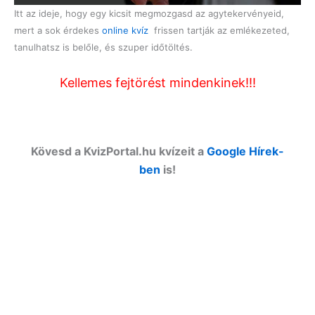
Itt az ideje, hogy egy kicsit megmozgasd az agytekervényeid,
mert a sok érdekes
online kvíz
frissen tartják az emlékezeted,
tanulhatsz is belőle, és szuper időtöltés.
Kellemes fejtörést mindenkinek!!!
Kövesd a KvizPortal.hu kvízeit a
Google Hírek-
ben
is!