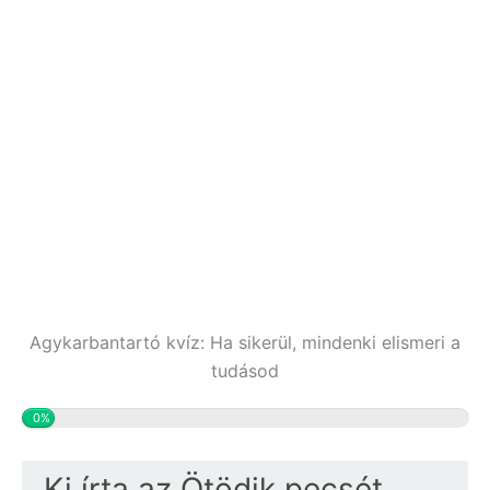
Agykarbantartó kvíz: Ha sikerül, mindenki elismeri a
tudásod
0%
Ki írta az Ötödik pecsét