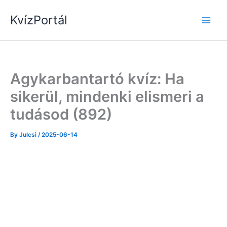
Skip
KvízPortál
to
content
Agykarbantartó kvíz: Ha
sikerül, mindenki elismeri a
tudásod (892)
By
Julcsi
/
2025-06-14