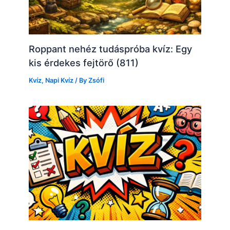
Roppant nehéz tudáspróba kvíz: Egy
kis érdekes fejtörő (811)
Kvíz
,
Napi Kvíz
/ By
Zsófi